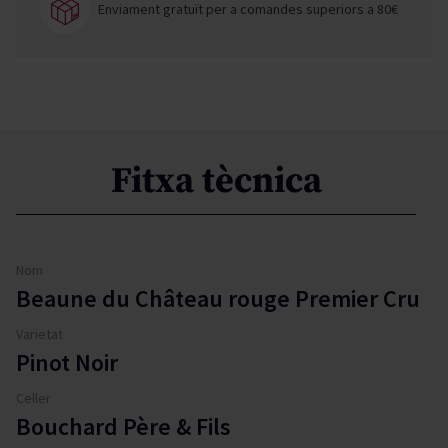
Enviament gratuït per a comandes superiors a 80€
Fitxa tècnica
Nom
Beaune du Château rouge Premier Cru
Varietat
Pinot Noir
Celler
Bouchard Père & Fils