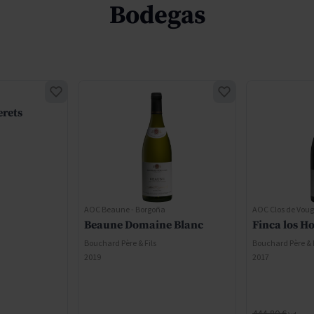
Bodegas
erets
AOC Beaune - Borgoña
AOC Clos de Voug
Beaune Domaine Blanc
Finca los H
Bouchard Père & Fils
Bouchard Père & F
2019
2017
Regular Price
444,80 €