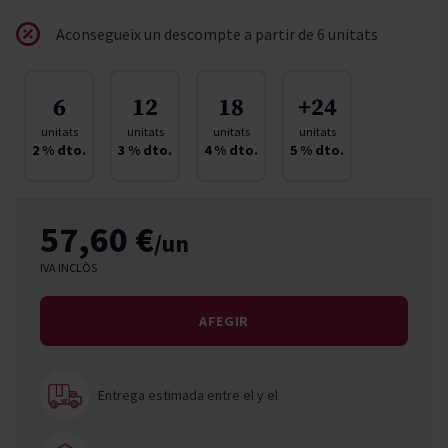
Aconsegueix un descompte a partir de 6 unitats
6
12
18
+24
unitats
unitats
unitats
unitats
2
% dto.
3
% dto.
4
% dto.
5
% dto.
57,60 €
/un
IVA INCLÒS
AFEGIR
Entrega estimada entre el
y el