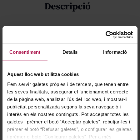
Descripció
Con más de un siglo de historia, la prestigiosa bodega
Bouchard Père & Fils elabora desde 1907 auténticas
joyas en la AOC Côte de Beaune, una de las regiones
Consentiment
Detalls
Informació
más emblemáticas de Borgoña. La calidad y tradición
de la zona se reflejan en cada botella, fruto de la fusión
Aquest lloc web utilitza cookies
entre el savoir-faire de los viticultores locales y el
carácter único del terroir, que aporta una elegancia
Fem servir galetes pròpies i de tercers, que tenen entre
les seves finalitats, assegurar el funcionament correcte
inconfundible a sus vinos.
de la pàgina web, analitzar l'ús del lloc web, i mostrar-li
publicitat personalitzada segons la seva navegació i
Gastronomía
interès en els nostres continguts. Pot acceptar totes les
galetes i prémer el botó “Acceptar galetes”, rebutjar-les i
prémer el botó “Refusar galetes”, o configurar les galetes
i prémer el botó “Configurar galetes”. Per a més