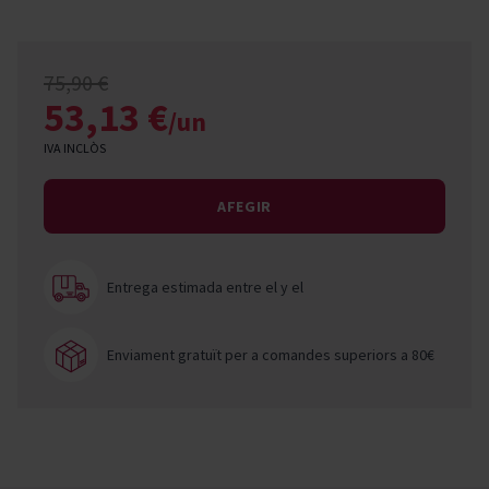
75,90 €
53,13 €
/un
IVA INCLÒS
AFEGIR
Entrega estimada entre el
y el
Enviament gratuït per a comandes superiors a 80€