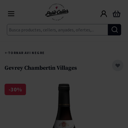
Skip to Content
Cart
Cerca
TORNAR A
VI NEGRE
Gevrey Chambertin Villages
-30%