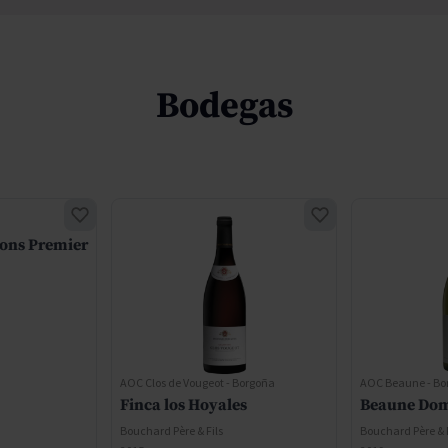
Bodegas
rons Premier
AOC Clos de Vougeot - Borgoña
AOC Beaune - Bo
Finca los Hoyales
Beaune Dom
Bouchard Père & Fils
Bouchard Père & F