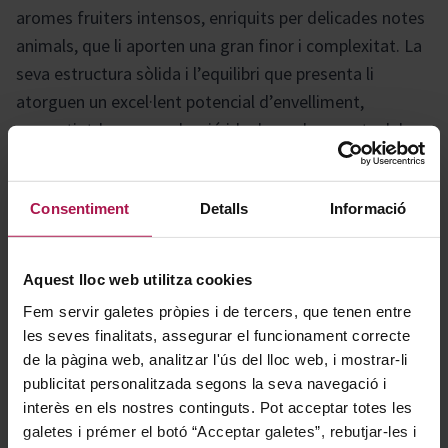
aromes fruiters intensos, enriquits per delicades notes
animals, que li aporten una gran finor i complexitat. La
seva estructura sòlida i l’equilibri que presenta li
atorguen un excel·lent potencial d’envelliment,
convertint-lo en una elecció ideal per als amants dels
grans vins de Borgonya.
Consentiment
Detalls
Informació
Gastronomía
Aquest lloc web utilitza cookies
Aquest vi és l’acompanyant ideal per a una àmplia
Fem servir galetes pròpies i de tercers, que tenen entre
les seves finalitats, assegurar el funcionament correcte
varietat de plats, des de carns vermelles i aus de caça
de la pàgina web, analitzar l'ús del lloc web, i mostrar-li
fins a especialitats regionals i formatges cremosos,
publicitat personalitzada segons la seva navegació i
realçant cada experiència gastronòmica amb el seu
interès en els nostres continguts. Pot acceptar totes les
caràcter i elegància.
galetes i prémer el botó “Acceptar galetes”, rebutjar-les i