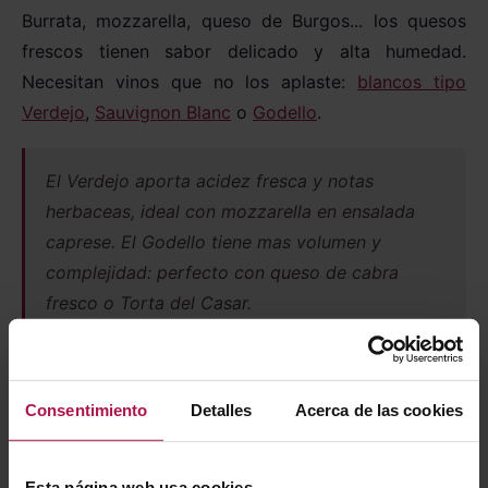
Burrata, mozzarella, queso de Burgos... los quesos
frescos tienen sabor delicado y alta humedad.
Necesitan vinos que no los aplaste:
blancos tipo
Verdejo
,
Sauvignon Blanc
o
Godello
.
El Verdejo aporta acidez fresca y notas
herbaceas, ideal con mozzarella en ensalada
caprese. El Godello tiene mas volumen y
complejidad: perfecto con queso de cabra
fresco o Torta del Casar.
Nuestras recomendaciones
Consentimiento
Detalles
Acerca de las cookies
Esta página web usa cookies