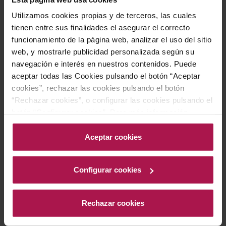
Utilizamos cookies propias y de terceros, las cuales
tienen entre sus finalidades el asegurar el correcto
funcionamiento de la página web, analizar el uso del sitio
Palacio De Bornos
Albarino Paco & Lola
web, y mostrarle publicidad personalizada según su
Verdejo
DO Rias Baixas
navegación e interés en nuestros contenidos. Puede
DO Rueda
aceptar todas las Cookies pulsando el botón “Aceptar
cookies”, rechazar las cookies pulsando el botón
“Rechazar cookies”, o configurar las cookies pulsando el
Queso azul: el maridaje por
botón “Configurar cookies”. Para más información
contraste
acceda a nuestra Política de Cookies.Para más
información acceda a nuestra
Política de Cookies
.
Aceptar cookies
Roquefort, Cabrales, Gorgonzola... los quesos azules
son intensos, salados y picantes. Aqui funciona el
Configurar cookies
maridaje por contraste
: en vez de un vino igual de
potente, buscamos uno dulce que equilibre la
Rechazar cookies
intensidad. Los
Pedro Ximenez
son el clasico, pero
tambien funcionan los
vinos dulces tipo Moscatel
o