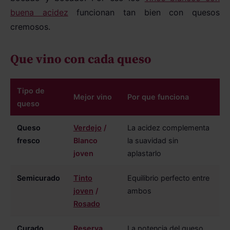
buena acidez
funcionan tan bien con quesos
cremosos.
Que vino con cada queso
Tipo de
Mejor vino
Por que funciona
queso
Queso
Verdejo
/
La acidez complementa
fresco
Blanco
la suavidad sin
joven
aplastarlo
Semicurado
Tinto
Equilibrio perfecto entre
joven
/
ambos
Rosado
Curado
Reserva
La potencia del queso