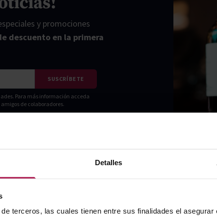
oticias!
 especiales y promociones
de descuento en la primera
SUSCRÍBETE
vidades. Para más información acceda
ni amigos de colaboradores.
Detalles
s
de terceros, las cuales tienen entre sus finalidades el asegurar