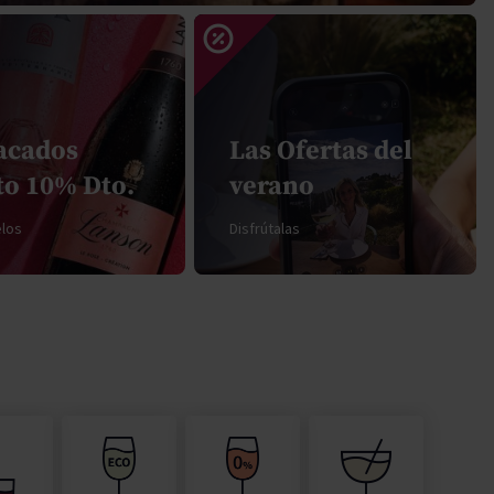
Pascal Jolivet
Vega Sicilia
acados
Las Ofertas del
to 10% Dto.
verano
los
Disfrútalas