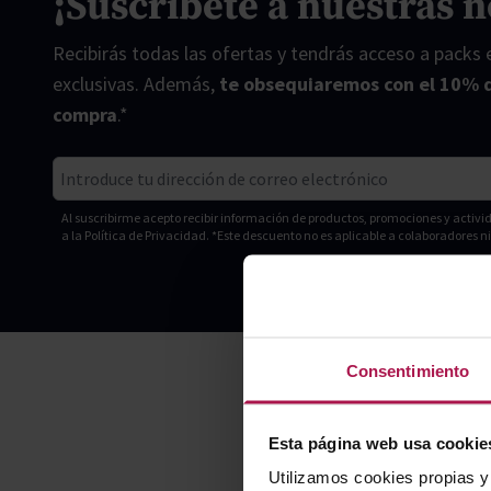
¡Suscríbete a nuestras n
Recibirás todas las ofertas y tendrás acceso a packs
exclusivas. Además,
te obsequiaremos con el 10% 
compra
.*
Correo electrónico
Al suscribirme acepto recibir información de productos, promociones y acti
a la
Política de Privacidad. *Este descuento no es aplicable a colaboradores 
Consentimiento
Esta página web usa cookie
Utilizamos cookies propias y 