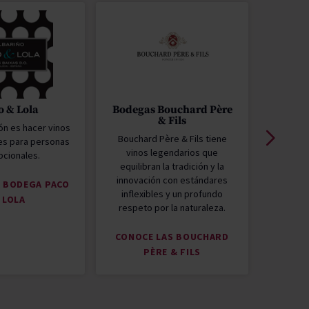
o & Lola
Bodegas Bouchard Père
Migu
& Fils
ón es hacer vinos
Miguel 
Bouchard Père & Fils tiene
es para personas
al C
vinos legendarios que
cionales.
Agric
equilibran la tradición y la
Innov
innovación con estándares
pilare
A BODEGA PACO
inflexibles y un profundo
historia
 LOLA
respeto por la naturaleza.
CON
CONOCE LAS BOUCHARD
MIGU
PÈRE & FILS