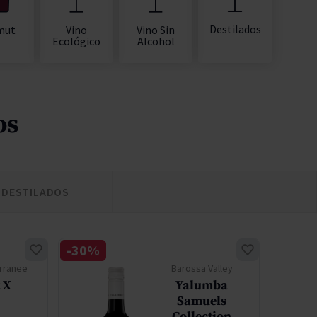
Destilados
mut
Vino
Vino Sin
Ecológico
Alcohol
os
DESTILADOS
-30%
-10%
rranee
Barossa Valley
 X
Yalumba
Samuels
Collection