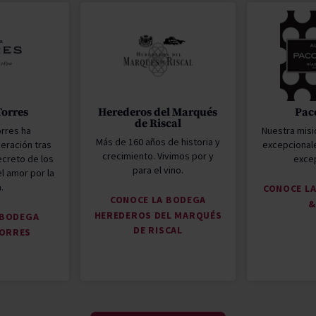
Torres
Herederos del Marqués
Pac
de Riscal
orres ha
Nuestra misi
Más de 160 años de historia y
eración tras
excepcional
crecimiento. Vivimos por y
ecreto de los
excep
para el vino.
l amor por la
a.
CONOCE L
CONOCE LA BODEGA
&
HEREDEROS DEL MARQUÉS
 BODEGA
DE RISCAL
TORRES