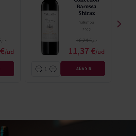
5
Barossa
Shiraz
Yalumba
2022
 normal
Precio normal
€
16,24 €
o especial
Precio especial
 €
11,37 €
R
AÑADIR