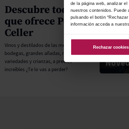
de la página web, analizar el
Descubre todo lo
nuestros contenidos. Puede a
pulsando el botón “Rechazar 
que ofrece Petit
información acceda a nuestr
Celler
Vinos y destilados de las mejores
Rechazar cookies
bodegas, grandes añadas, multitud de
Nove
variedades y crianzas, a precios
increíbles ¿Te lo vas a perder?