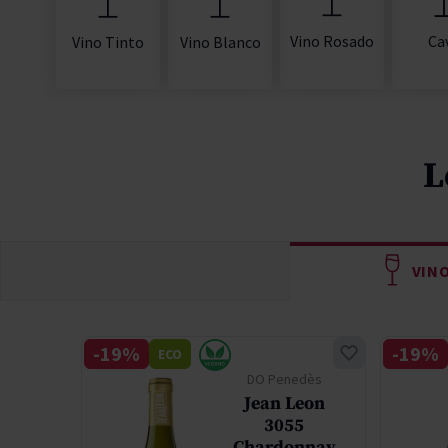
Vino Rosado
Ca
Vino Tinto
Vino Blanco
L
VIN
-19%
-19%
ECO
lley
DO Penedès
mba
Jean Leon
els
3055
tion
Chardonnay