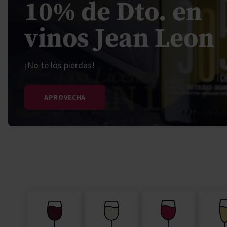
10% de Dto. en
Secano interior
Pisco
Vodka
Moët Chan
Torres Bra
Paco y Lola
Padró & Co
vinos Jean Leon
Torres Brandy
Torres Ess
¡No te los pierdas!
APROVECHA