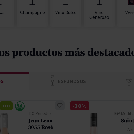
va
Champagne
Vino Dulce
Vino
Ver
Generoso
os productos más destacad
OS
ESPUMOSOS
-10%
ECO
DO Penedès
IGP Médité
Jean Leon
Saint
3055 Rosé
Aix