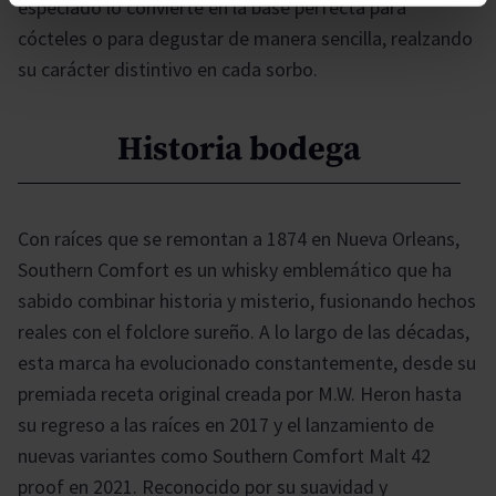
especiado lo convierte en la base perfecta para
cócteles o para degustar de manera sencilla, realzando
su carácter distintivo en cada sorbo.
Historia bodega
Con raíces que se remontan a 1874 en Nueva Orleans,
Southern Comfort es un whisky emblemático que ha
sabido combinar historia y misterio, fusionando hechos
reales con el folclore sureño. A lo largo de las décadas,
esta marca ha evolucionado constantemente, desde su
premiada receta original creada por M.W. Heron hasta
su regreso a las raíces en 2017 y el lanzamiento de
nuevas variantes como Southern Comfort Malt 42
proof en 2021. Reconocido por su suavidad y