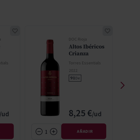
a
DOC Rioja
c
Altos Ibéricos
Crianza
tials
Torres Essentials
2022
91
De
8,25 €
R
AÑADIR