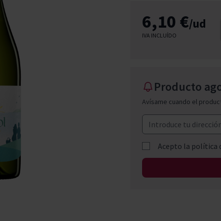
don
ndy
French Bloom
Pago del Cielo
6,10 €
/ud
entials
Valduero
IVA INCLUÍDO
Producto ag
Avísame cuando el product
Acepto la
política 