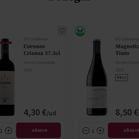
DO Catalunya
DO Cataluny
Coronas
Magneti
Crianza 37.5cl
Tinto
Torres Essentials
Torres Essen
2023
2025
91
De
4,30 €
8,50 €
AÑADIR
AÑADI