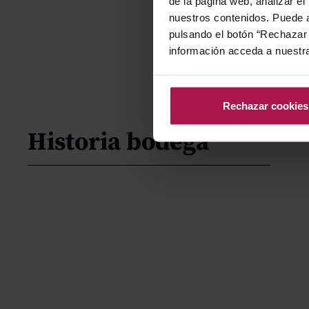
de la página web, analizar el
nuestros contenidos. Puede a
pulsando el botón “Rechazar 
información acceda a nuestr
Rechazar cookies
Historia bodega