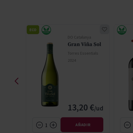
ECO
ya
DO Catalunya
c
Gran Viña Sol
Torres Essentials
ntials
2024
€
13,20 €
IR
AÑADIR