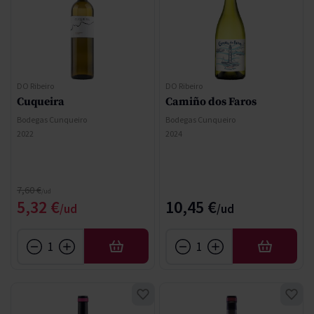
DO Ribeiro
DO Ribeiro
Cuqueira
Camiño dos Faros
Bodegas Cunqueiro
Bodegas Cunqueiro
2022
2024
Precio normal
7,60 €
Precio especial
5,32 €
10,45 €
AÑADIR
AÑADIR