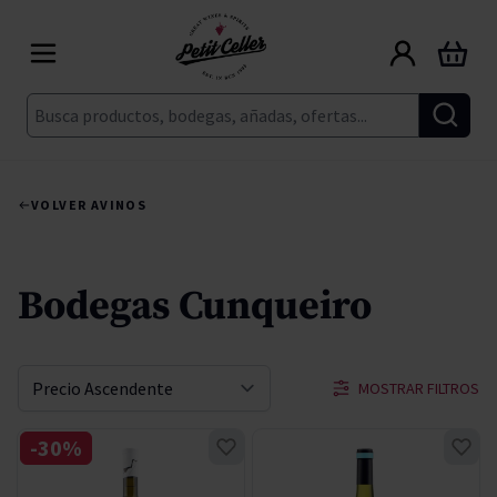
Ir al contenido
Carrito
Buscar
VOLVER A
VINOS
Bodegas Cunqueiro
MOSTRAR FILTROS
Ordenar por
-30%