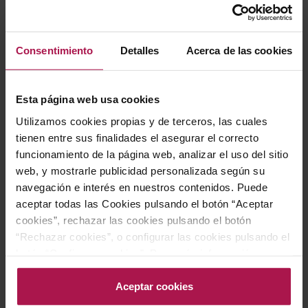
Consentimiento
Detalles
Acerca de las cookies
Esta página web usa cookies
DO Ribeiro
DO Ribeiro
Utilizamos cookies propias y de terceros, las cuales
Máis de Cunqueiro
Máis de Cunqueiro
Torrontés
Godello
tienen entre sus finalidades el asegurar el correcto
funcionamiento de la página web, analizar el uso del sitio
Bodegas Cunqueiro
Bodegas Cunqueiro
2024
2024
web, y mostrarle publicidad personalizada según su
navegación e interés en nuestros contenidos. Puede
aceptar todas las Cookies pulsando el botón “Aceptar
17,40 €
17,40 €
cookies”, rechazar las cookies pulsando el botón
“Rechazar cookies”, o configurar las cookies pulsando el
botón “Configurar cookies”. Para más información
AÑADIR
AÑADIR
acceda a nuestra Política de Cookies.Para más
información acceda a nuestra
Política de Cookies
.
Aceptar cookies
-15%