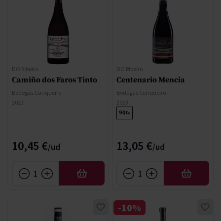
DO Ribeiro
DO Ribeiro
Camiño dos Faros Tinto
Centenario Mencia
Bodegas Cunqueiro
Bodegas Cunqueiro
2023
2023
90
Pe
10,45 €
13,05 €
AÑADIR
AÑADIR
-10%