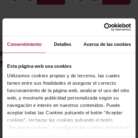
Consentimiento
Detalles
Acerca de las cookies
Comprar vino
Martínez Corta
Esta página web usa cookies
Origen de la Bodega
Compara los
Martínez Corta
Utilizamos cookies propias y de terceros, las cuales
diferentes vinos
tienen entre sus finalidades el asegurar el correcto
procedentes de la
La
bodega Martínez Corta
funcionamiento de la página web, analizar el uso del sitio
Mejores vinos de
bodega riojana
tiene sus orígenes a finales
web, y mostrarle publicidad personalizada según su
Martínez Corta
Martínez Corta y
del siglo XIX, cuando
navegación e interés en nuestros contenidos. Puede
compra tu botella de
Catalina Martínez se
aceptar todas las Cookies pulsando el botón “Aceptar
Entre los
vinos de
Proceso de
vino tinto DOC Rioja
estableció en Uruñuela, en
cookies”, rechazar las cookies pulsando el botón
Martínez Corta
, destacan
producción de
para esos momentos
el corazón de la
Rioja Alta
,
“Rechazar cookies”, o configurar las cookies pulsando el
varias etiquetas que han
Martínez Corta
inolvidables entre
tras dejar su pueblo en las
botón “Configurar cookies”. Para más información
ganado reconocimiento