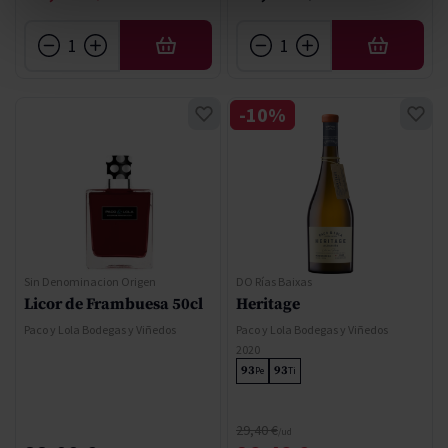
AÑADIR
AÑADIR
-10%
Sin Denominacion Origen
DO Rías Baixas
Licor de Frambuesa 50cl
Heritage
Paco y Lola Bodegas y Viñedos
Paco y Lola Bodegas y Viñedos
2020
93
93
Pe
Ti
Precio normal
29,40 €