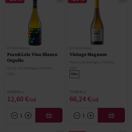
DO Rías Baixas
DO Rías Baixas
Paco&Lola Vino Blanco
Vintage Magnum
Orgullo
Paco y Lola Bodegas y Viñedos
Paco y Lola Bodegas y Viñedos
2015
2025
93
Pe
Precio normal
Precio normal
14,00 €
73,60 €
Precio especial
Precio especial
12,60 €
66,24 €
AÑADIR
AÑADIR