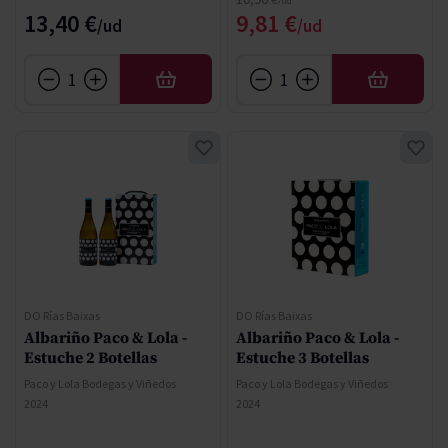
Precio especial
13,40 €
9,81 €
AÑADIR
AÑADIR
DO Rías Baixas
DO Rías Baixas
Albariño Paco & Lola -
Albariño Paco & Lola -
Estuche 2 Botellas
Estuche 3 Botellas
Paco y Lola Bodegas y Viñedos
Paco y Lola Bodegas y Viñedos
2024
2024