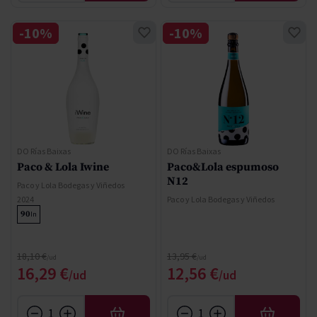
-10%
-10%
DO Rías Baixas
DO Rías Baixas
Paco & Lola Iwine
Paco&Lola espumoso
N12
Paco y Lola Bodegas y Viñedos
2024
Paco y Lola Bodegas y Viñedos
90
In
Precio normal
Precio normal
18,10 €
13,95 €
Precio especial
Precio especial
16,29 €
12,56 €