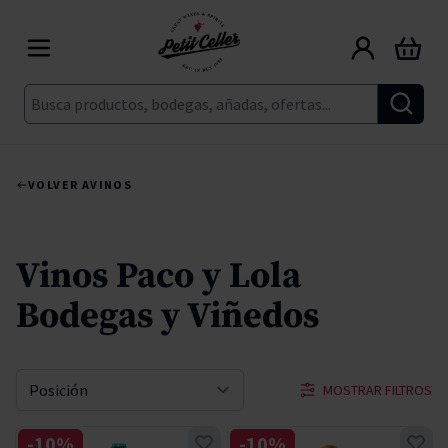
Ir al contenido
Carrito
Buscar
VOLVER A
VINOS
Vinos Paco y Lola
Bodegas y Viñedos
MOSTRAR FILTROS
Ordenar por
-10%
-10%