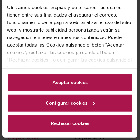
Utilizamos cookies propias y de terceros, las cuales
AÑADIR
AÑADIR
tienen entre sus finalidades el asegurar el correcto
funcionamiento de la página web, analizar el uso del sitio
-10%
web, y mostrarle publicidad personalizada según su
navegación e interés en nuestros contenidos. Puede
aceptar todas las Cookies pulsando el botón “Aceptar
cookies”, rechazar las cookies pulsando el botón
“Rechazar cookies”, o configurar las cookies pulsando el
botón “Configurar cookies”. Para más información
acceda a nuestra Política de Cookies.Para más
información acceda a nuestra
Política de Cookies
.
Aceptar cookies
DO Rías Baixas
DO Cava
Lola Espumoso Rías
Lola Cava
Baixas
Paco y Lola Bodegas y Viñedos
Configurar cookies
Paco y Lola Bodegas y Viñedos
2020
2020
92
Ti
Rechazar cookies
Precio normal
24,10 €
Precio especial
21,69 €
11,90 €