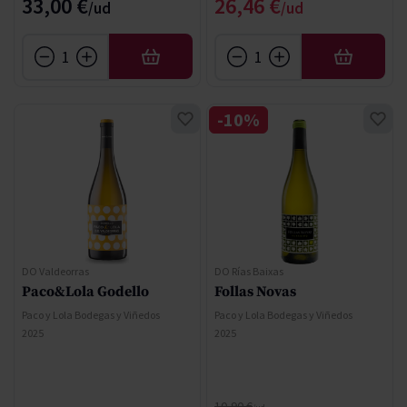
Precio especial
33,00 €
26,46 €
AÑADIR
AÑADIR
-10%
DO Valdeorras
DO Rías Baixas
Paco&Lola Godello
Follas Novas
Paco y Lola Bodegas y Viñedos
Paco y Lola Bodegas y Viñedos
2025
2025
Precio normal
10,90 €