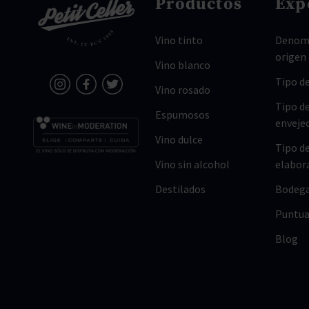
Productos
Exp
Vino tinto
Denomi
origen
Vino blanco
Tipo de
Vino rosado
Tipo d
Espumosos
enveje
Vino dulce
Tipo d
Vino sin alcohol
elabor
Destilados
Bodeg
Puntua
Blog