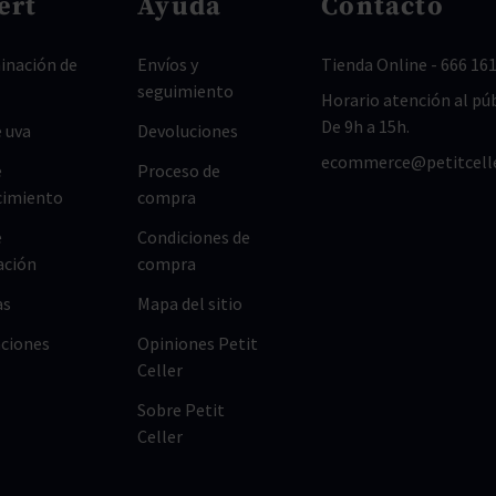
ert
Ayuda
Contacto
nación de
Envíos y
Tienda Online
-
666 161
seguimiento
Horario atención al púb
De 9h a 15h.
 uva
Devoluciones
ecommerce@petitcell
e
Proceso de
cimiento
compra
e
Condiciones de
ación
compra
as
Mapa del sitio
ciones
Opiniones Petit
Celler
Sobre Petit
Celler