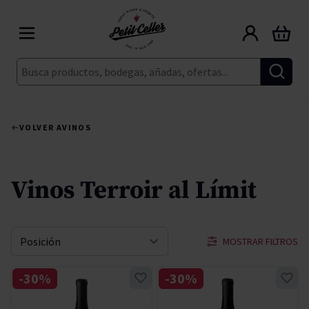
Ir al contenido
Carrito
Buscar
VOLVER A
VINOS
Vinos Terroir al Límit
MOSTRAR FILTROS
Ordenar por
-30%
-30%