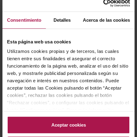
Consentimiento
Detalles
Acerca de las cookies
Esta página web usa cookies
DOQ Priorat
Les Manyes
Utilizamos cookies propias y de terceros, las cuales
Terroir al Límit
tienen entre sus finalidades el asegurar el correcto
2019
funcionamiento de la página web, analizar el uso del sitio
98
97
Pa
Pe
web, y mostrarle publicidad personalizada según su
navegación e interés en nuestros contenidos. Puede
Precio normal
aceptar todas las Cookies pulsando el botón “Aceptar
272,50 €
Precio especial
190,75 €
cookies”, rechazar las cookies pulsando el botón
“Rechazar cookies”, o configurar las cookies pulsando el
botón “Configurar cookies”. Para más información
AÑADIR
acceda a nuestra Política de Cookies.Para más
información acceda a nuestra
Política de Cookies
.
Aceptar cookies