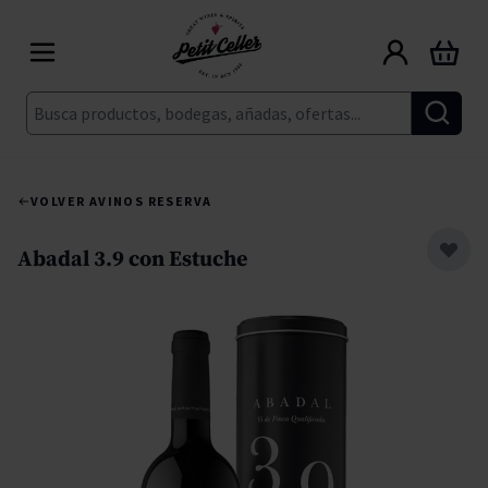
Ir al contenido
Carrito
Buscar
VOLVER A
VINOS RESERVA
Abadal 3.9 con Estuche