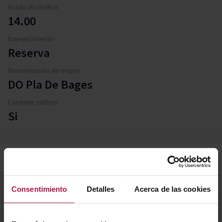
Grado alcohólico
14.00
Envejecimiento
Reserva
Denominación de origen
DO Pla De Bages
Contiene sulfitos
Si
Descripción
Consentimiento
Detalles
Acerca de las cookies
Abadal 3.9 Vino de Finca captura la esencia de su