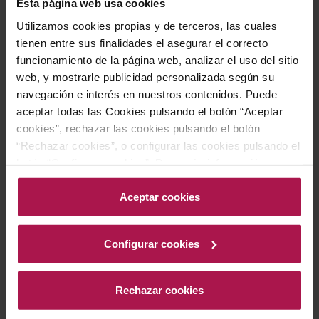
origen, el polígono 3, parcela 9, reflejado en su
Esta página web usa cookies
denominación y en la singularidad de su terreno
Utilizamos cookies propias y de terceros, las cuales
calcáreo y arcilla roja. Este vino, de elegancia innata y
tienen entre sus finalidades el asegurar el correcto
carácter distintivo, ofrece una sinfonía de frutas
funcionamiento de la página web, analizar el uso del sitio
web, y mostrarle publicidad personalizada según su
envueltas en matices aromáticos y balsámicos, con un
navegación e interés en nuestros contenidos. Puede
toque mineral que define su identidad. La distinción de
aceptar todas las Cookies pulsando el botón “Aceptar
Vino de Finca subraya su exclusividad, nacido de un
cookies”, rechazar las cookies pulsando el botón
viñedo único con más de 35 años, donde suelo y clima
“Rechazar cookies”, o configurar las cookies pulsando el
se unen para crear una personalidad inconfundible.
botón “Configurar cookies”. Para más información
acceda a nuestra Política de Cookies.Para más
información acceda a nuestra
Política de Cookies
.
Aceptar cookies
Gastronomía
Configurar cookies
Ideal para acompañar embutidos, legumbres, quesos
curados, carnes rojas y platos de caza.
Rechazar cookies