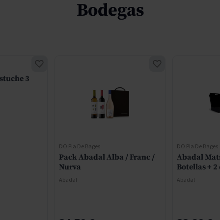
Bodegas
stuche 3
DO Pla De Bages
DO Pla De Bages
Pack Abadal Alba / Franc /
Abadal Matí
Nurva
Botellas + 2
Abadal
Abadal