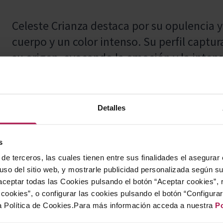
Celeste Crianza destaca por su opulencia y
cuerpo y un color intenso. Su perfil captura
su origen, evocando la emoción y la inten
vino transmite con autenticidad las caract
cultiva, ofreciendo una experiencia senso
Detalles
Ideal para acompañar tanto carnes blancas
s
realza los sabores de una amplia variedad 
de terceros, las cuales tienen entre sus finalidades el asegurar
 uso del sitio web, y mostrarle publicidad personalizada según s
excelente elección para diferentes ocasio
ceptar todas las Cookies pulsando el botón “Aceptar cookies”, 
cookies”, o configurar las cookies pulsando el botón “Configura
a Política de Cookies.Para más información acceda a nuestra
Po