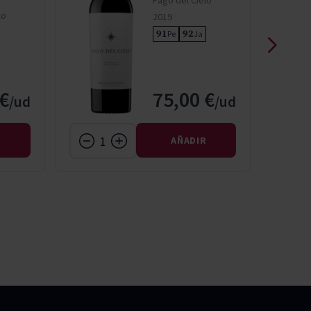
Pago del Cielo
lo
2019
91
92
Pe
Ja
 €
75,00 €
R
AÑADIR