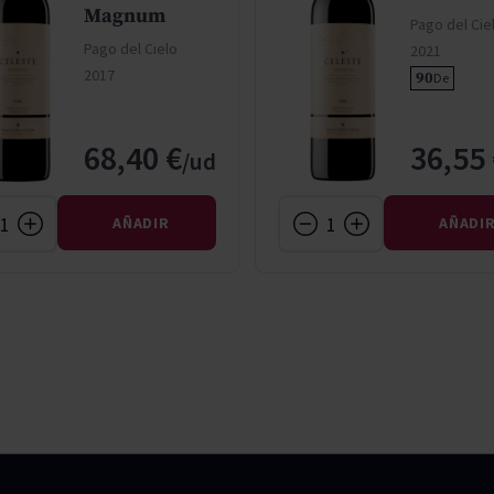
Magnum
Pago del Cie
Pago del Cielo
2021
2017
90
De
68,40 €
36,55
AÑADIR
AÑADI