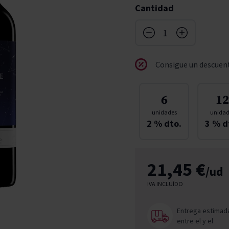
Cantidad
don
ndy
French Bloom
Pago del Cielo
entials
Valduero
Consigue un descuent
6
12
unidades
unidad
2
% dto.
3
% d
21,45 €
/ud
IVA INCLUÍDO
Entrega estimad
entre el
y el