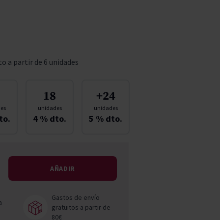
Pascal Jolivet
Vega Sicilia
o a partir de 6 unidades
18
+24
es
unidades
unidades
to.
4
% dto.
5
% dto.
AÑADIR
Gastos de envío
a
gratuitos a partir de
80€