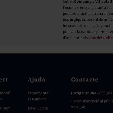
Celler
Companyia Vitícola S
l'equilibri entre la planta i 
per això practiquen una viti
ecològiques
per tal de prese
intervenció, unida a la pràcti
planta i la natura, i permet 
d'assaborir els
vins del Cell
ert
Ajuda
Contacte
nació
Enviaments i
Botiga Online -
666 161
n
seguiment
Horari d'atenció al públi
9h a 15h.
de raïm
Devolucions