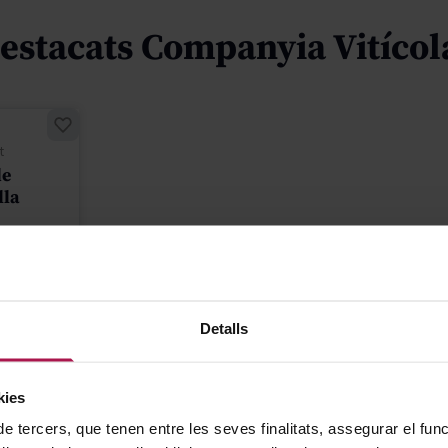
estacats Companyia Vitícol
t
de
lla
iticola
Detalls
rice
al Price
 €
kies
de tercers, que tenen entre les seves finalitats, assegurar el fu