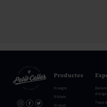
Productes
Exp
Vi negre
Denomi
d'orige
Vi blanc
Tipus 
Vi rosat