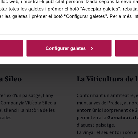
 lloc web, i mostrar-li publicitat personalitzada segons la seva na
tar totes les galetes i prémer el botó “Acceptar galetes”, rebutja
ar les galetes i prémer el botó “Configurar galetes”. Per a més in
VEURE TOTS ELS PRODUCTES
Configurar galetes
a Sileo
La Viticultura de
eflex d'un paisatge, l'any
Conformant un amfiteatre, el 
a Companyia Vitícola Sileo a
muntanyes de Prades, al nord 
ilenci i la història de les
entorn únic i sorprenent de 3
cades.
permeten a la
Garnatxa i a 
d'aquest paisatge.
La vinya i el seu entorn són e