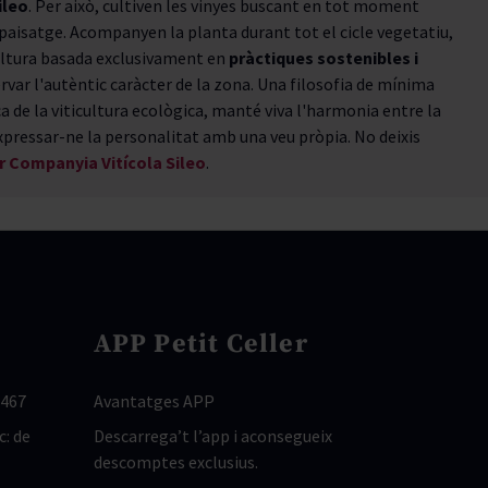
ileo
. Per això, cultiven les vinyes buscant en tot moment
el paisatge. Acompanyen la planta durant tot el cicle vegetatiu,
cultura basada exclusivament en
pràctiques sostenibles i
rvar l'autèntic caràcter de la zona. Una filosofia de mínima
ca de la viticultura ecològica, manté viva l'harmonia entre la
expressar-ne la personalitat amb una veu pròpia. No deixis
er Companyia Vitícola Sileo
.
APP Petit Celler
 467
Avantatges APP
c: de
Descarrega’t l’app i aconsegueix
descomptes exclusius.