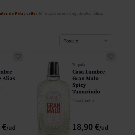
Pascal Jolivet
les de Petit celler
. El Tequila es una beguda alcohòlica,
Vega Sicilia
Sort By
Tequila
umbre
Casa Lumbre
 Alias
Gran Malo
Spicy
re
Tamarindo
Casa Lumbre
 €
18,90 €