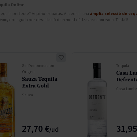
don
French Bloom
uila Online
Pago del Cielo
tequila perfecte? Aquí ho trobaràs. Accediu a una
àmplia selecció de tequi
xic, obtinguda per destil·lació d’un most d’atzavara conreada. Tasta'l!
entials
Valduero
Sin Denominacion
Tequila
Origen
Casa L
Sauza Tequila
Defrente
Extra Gold
Casa Lumb
Sauza
27,70 €
31,95