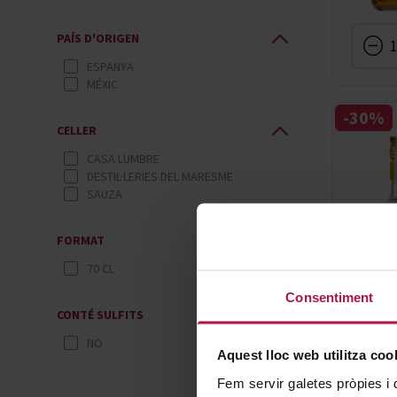
PAÍS D'ORIGEN
ESPANYA
MÉXIC
-30%
CELLER
CASA LUMBRE
DESTIL·LERIES DEL MARESME
SAUZA
FORMAT
70 CL
Consentiment
CONTÉ SULFITS
NO
Aquest lloc web utilitza coo
Fem servir galetes pròpies i 