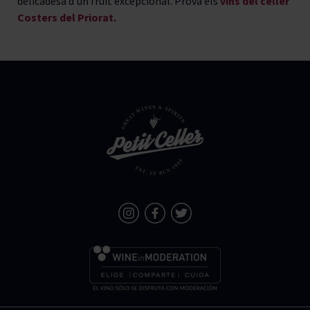
delicadesa d'un fruit excepcional. Prova els
vins del celler
Costers del Priorat.