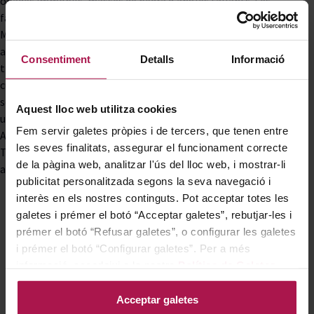
onades immòbils, masses de pedra d'angles tallants. Les
falles i els plecs, i la tasca lenta i tenaç dels rius Siurana,
Montsant i Cortiella han format un relleu hipnòticament
abrupte. Aquests vessants costeruts coberts de pissarra
Consentiment
Detalls
Informació
trencadissa, que es coneixen com 'costers', allotgen el difícil
cultiu tradicional de la vinya prioratina. Fortes pendents,
sostingudes aquí i allà per petits murets secs, retallades per
Aquest lloc web utilitza cookies
un cel que esclata. Les finques anomenades Sant Martí, Mas
Fem servir galetes pròpies i de tercers, que tenen entre
Alsera i Les Solanes estan ubicades als municipis de Bellmunt,
les seves finalitats, assegurar el funcionament correcte
Torroja i El Molar, respectivament. L'edifici del celler es troba
de la pàgina web, analitzar l'ús del lloc web, i mostrar-li
a l'última zona esmentada, a les Solanes del Molar.
publicitat personalitzada segons la seva navegació i
interès en els nostres continguts. Pot acceptar totes les
La Viticultura de la Bodega Costers
galetes i prémer el botó “Acceptar galetes”, rebutjar-les i
prémer el botó “Refusar galetes”, o configurar les galetes
del Priorat
i prémer el botó “Configurar galetes”. Per a més
informació, accedeixi a la nostra
Política de Galetes
.
A les finques de Costers del Priorat conviuen vinyes velles,
algunes plantades als anys 30 del segle passat i altres de
Acceptar galetes
plantació més recent. Totes es
treballen de forma