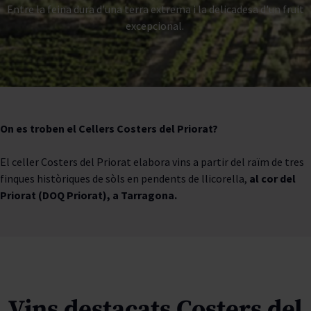
Entre la feina dura d'una terra extrema i la delicadesa d'un fruit
excepcional.
On es troben el Cellers Costers del Priorat?
El celler Costers del Priorat elabora vins a partir del raïm de tres
finques històriques de sòls en pendents de llicorella,
al cor del
Priorat (DOQ Priorat), a Tarragona.
Vins destacats Costers del