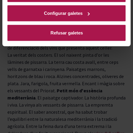
manual
, cercant rendiments limitats i una rigorosa
selecció del raïm. Com passa en una regió d'orografia tan
Configurar galetes
complexa com el Priorat, les finques, tot i trobar-se a
pocs quilòmetres de distància les unes de les altres,
Refusar galetes
presenten trets geogràfics i vitícoles molt diferents
.
És precisament aquesta disparitat un dels factors crucials
de diferenciació dels vins que presenta aquest celler.
La veritat dels costers. El sol naixent pinta d'or les
làmines de pissarra. La terra cau costa avall, entre ceps
vells de garnatxa i carinyena. Paisatges marrons,
horitzons de blau i roca. Alzines concentrades, oliveres de
plata. Jara, farigola, fruita vermella. Encant i màgia sobre
els vessants del Priorat.
Petit món d'essència
mediterrània
. El paisatge captivador. La història profunda
i viva. La vinya als vessants de pissarra. La empremta
espiritual. El saber ancestral, que ha sabut trobar
l’equilibri entre la naturalesa mediterrània i la tradició
agrícola. Entre la feina dura d'una terra extrema i la