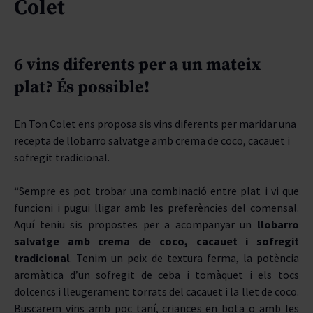
Colet
TIPUS
PUNTUACIÓ
6 vins diferents per a un mateix
plat? És possible!
ENVELLIMENT
En Ton Colet ens proposa sis vins diferents per maridar una
D.O.
recepta de llobarro salvatge amb crema de coco, cacauet i
sofregit tradicional.
CELLERS
“Sempre es pot trobar una combinació entre plat i vi que
funcioni i pugui lligar amb les preferències del comensal.
Aquí teniu sis propostes per a acompanyar un
llobarro
salvatge amb crema de coco, cacauet i sofregit
tradicional
. Tenim un peix de textura ferma, la potència
aromàtica d’un sofregit de ceba i tomàquet i els tocs
dolcencs i lleugerament torrats del cacauet i la llet de coco.
Buscarem vins amb poc taní, criances en bota o amb les