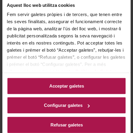
moneu (una varietat ancestral recuperada) que ens mostra
Aquest lloc web utilitza cookies
un pas per boca fluid, amb un taní molt amable i unes
Fem servir galetes pròpies i de tercers, que tenen entre
lleugeres notes de criança en bota de roure.
Els vins negres
les seves finalitats, assegurar el funcionament correcte
no són només per a carns!
de la pàgina web, analitzar l'ús del lloc web, i mostrar-li
publicitat personalitzada segons la seva navegació i
Vi rosat provençal
interès en els nostres continguts. Pot acceptar totes les
Château – Miraval Rosé | A.O.C. Côtes de
galetes i prémer el botó “Acceptar galetes”, rebutjar-les i
prémer el botó “Refusar galetes”, o configurar les galetes
Provence | Cinsault, garnatxa negra, rolle,
i prémer el botó “Configurar galetes”. Per a més
syrah
informació, accedeixi a la nostra
Política de Galetes
.
Aquest vi rosat provençal combina frescor i potència
aromàtica a la vegada. Els tocs cítrics ens alleugeriran i
Acceptar galetes
refrescaran, mentre que tindrem un lligam aromàtic
gràcies al 5% del vi criat amb bota amb constants
battonages.
Configurar galetes
Vi blanc jove
Refusar galetes
Jean Leon – 3055 Chardonnay | D.O. Penedès |