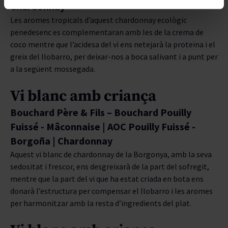
Chardonnay
Les aromes tropicals d’aquest chardonnay ecològic
penedesenc es complementaran amb les de la crema de
coco mentre que l’acidesa del vi ens netejarà la proteïna i el
greix del llobarro, per deixar-nos a boca salivant i a punt per
a la següent mossegada.
Vi blanc amb criança
Bouchard Père & Fils – Bouchard Pouilly
Fuissé - Mâconnaise | AOC Pouilly Fuissé -
Borgoña | Chardonnay
Aquest vi blanc de chardonnay de la Borgonya, amb la seva
sedositat i frescor, ens desgreixarà de la part del sofregit,
mentre que la part del vi que ha estat criada en bota ens
donarà l’estructura per compensar el llobarro i les aromes
per harmonitzar amb la resta d’ingredients del plat.