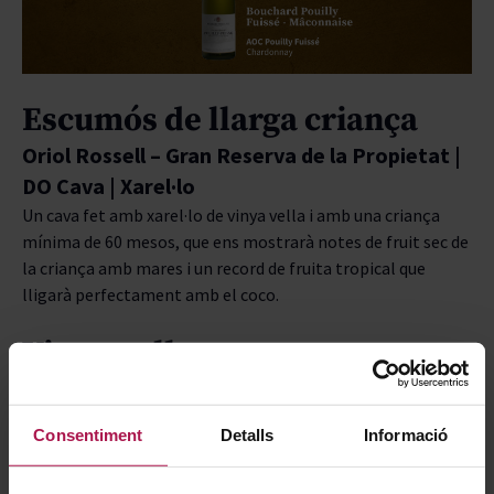
Escumós de llarga criança
Oriol Rossell – Gran Reserva de la Propietat |
DO Cava | Xarel·lo
Un cava fet amb xarel·lo de vinya vella i amb una criança
mínima de 60 mesos, que ens mostrarà notes de fruit sec de
la criança amb mares i un record de fruita tropical que
lligarà perfectament amb el coco.
Vi negre lleuger
Família Torres – Clos Ancestral Negre | D.O.
Penedès | Garnatxa negra, ull de llebre,
Consentiment
Detalls
Informació
moneu
Un vi negre ecològic de garnatxa negra, ull de llebre i