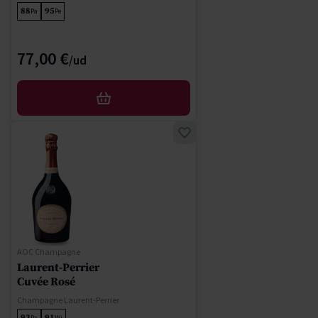
88
95
Pa
Pe
77,00 €
AFEGIR
AOC Champagne
Laurent-Perrier
Cuvée Rosé
Champagne Laurent-Perrier
93
91
Pa
Wi