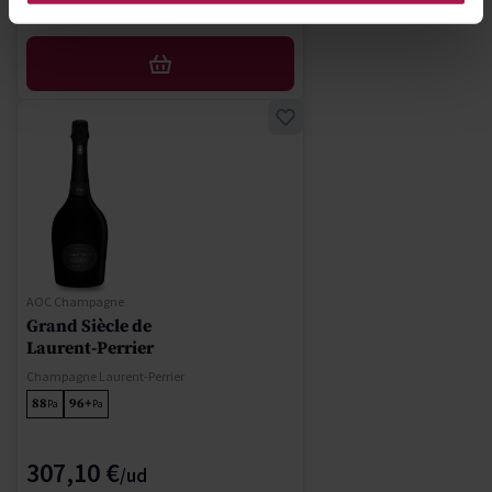
188,00 €
AFEGIR
AOC Champagne
Grand Siècle de
Laurent-Perrier
Champagne Laurent-Perrier
88
96+
Pa
Pa
307,10 €