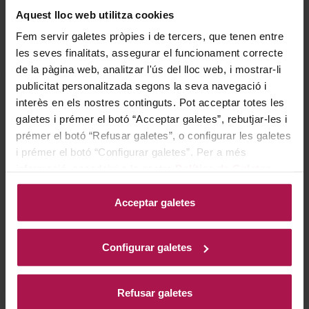
284,00 €
Aquest lloc web utilitza cookies
Fem servir galetes pròpies i de tercers, que tenen entre
les seves finalitats, assegurar el funcionament correcte
AFEGIR
de la pàgina web, analitzar l'ús del lloc web, i mostrar-li
publicitat personalitzada segons la seva navegació i
interès en els nostres continguts. Pot acceptar totes les
galetes i prémer el botó “Acceptar galetes”, rebutjar-les i
prémer el botó “Refusar galetes”, o configurar les galetes
i prémer el botó “Configurar galetes”. Per a més
informació, accedeixi a la nostra
Política de Galetes
.
Acceptar galetes
DO Conca de Barberà
Grans Muralles
Familia Torres
Configurar galetes
2016
94
94
Pe
Wi
Refusar galetes