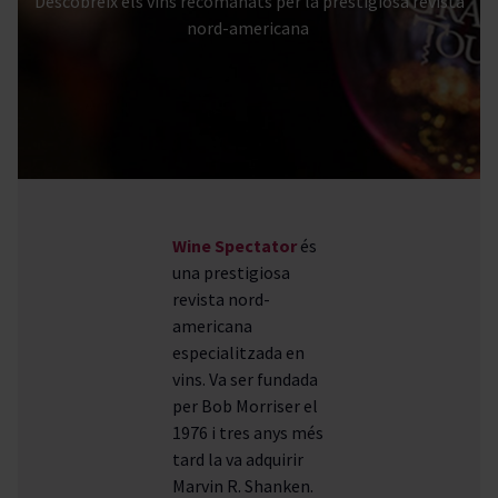
Descobreix els vins recomanats per la prestigiosa revista
nord-americana
Wine
Spectator
és
una prestigiosa
revista nord-
americana
especialitzada en
vins. Va ser fundada
per Bob Morriser el
1976 i tres anys més
tard la va adquirir
Marvin R. Shanken.