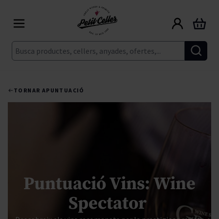
Skip to Content
Cart
Cerca
TORNAR A
PUNTUACIÓ
Puntuació Vins: Wine
Spectator