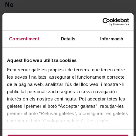
No
Descripció
Consentiment
Detalls
Informació
Aquest lloc web utilitza cookies
Pack de tres vinos ecológicos de la gama Jean Leon
3055 que reúne un tinto, un blanco y un rosado
Fem servir galetes pròpies i de tercers, que tenen entre
les seves finalitats, assegurar el funcionament correcte
pensados para paladares actuales. El tinto 3055 Petit
de la pàgina web, analitzar l'ús del lloc web, i mostrar-li
Verdot - Merlot ofrece una intensa expresión de fruta
publicitat personalitzada segons la seva navegació i
roja madura, notas de pimienta negra y matices de
interès en els nostres continguts. Pot acceptar totes les
hierbas mediterráneas, con entrada golosa, cuerpo
galetes i prémer el botó “Acceptar galetes”, rebutjar-les i
medio-alto, taninos suaves y una acidez muy agradable
prémer el botó “Refusar galetes”, o configurar les galetes
que culmina en un postgusto largo. El 3055 Chardonnay
i prémer el botó “Configurar galetes”. Per a més
informació, accedeixi a la nostra
Política de Galetes
.
aporta luminosidad, frescura y perfil afrutado, con