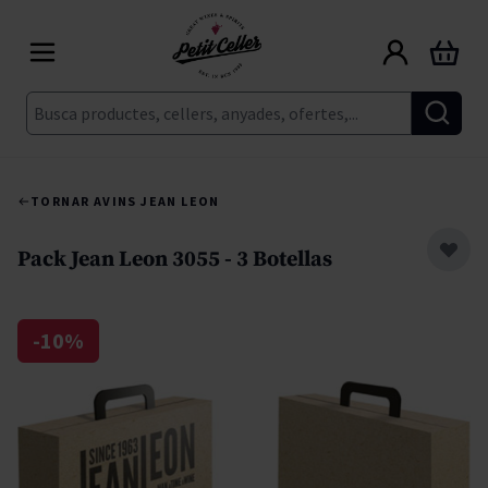
Skip to Content
Cart
Cerca
TORNAR A
VINS JEAN LEON
Pack Jean Leon 3055 - 3 Botellas
-10%