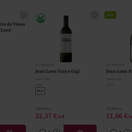
ECO
ra de Vinos
n Leon
DO Penedès
DO Penedès
Jean Leon Vinya Gigi
Jean Leon Na
Jean Leon
Jean Leon
2024
2025
91
Pe
Regular Price
Regular Price
24,85 €
12,95 €
ce
Special Price
Special 
22,37 €
11,66 €