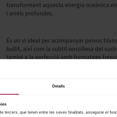
transformant aquesta energia oceànica en
i arrels profundes.
És un vi ideal per acompanyar peixos blancs
bullit, així com la subtil senzillesa del sus
també a la perfecció amb formatges frescos
verdures.
Detalls
Aquesta proposta ret homenatge a l’audàci
creativa en vins excepcionals, desafiant l
kies
l’autenticitat de cada regió. S’inspira en e
de tercers, que tenen entre les seves finalitats, assegurar el fu