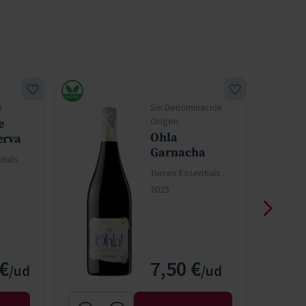
a
Sin Denominacion
Origen
e
Ohla
erva
Garnacha
tials
Torres Essentials
2025
 €
7,50 €