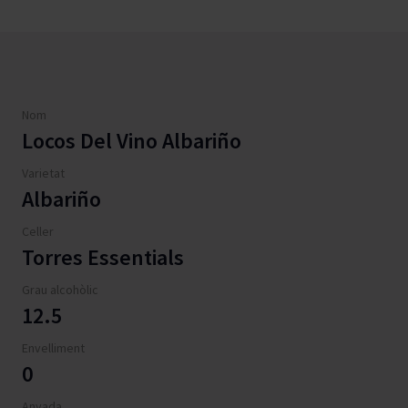
Nom
Locos Del Vino Albariño
Varietat
Albariño
Celler
Torres Essentials
Grau alcohòlic
12.5
Envelliment
0
Anyada