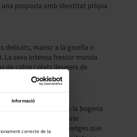
 una proposta amb identitat pròpia
 delicats, marisc a la graella o
hi. La seva intensa frescor marida
 de cabra i plats lleugers de
Informació
a dels qui transformen la bogeria
es convencions per celebrar
ls esperits inquiets i salvatges que
ncionament correcte de la