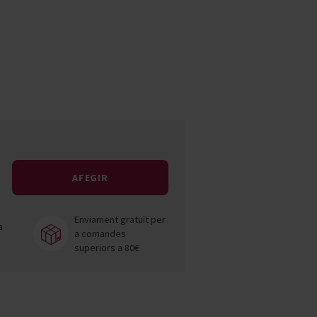
Pascal Jolivet
Vega Sicilia
AFEGIR
Enviament gratuït per
a
a comandes
superiors a 80€