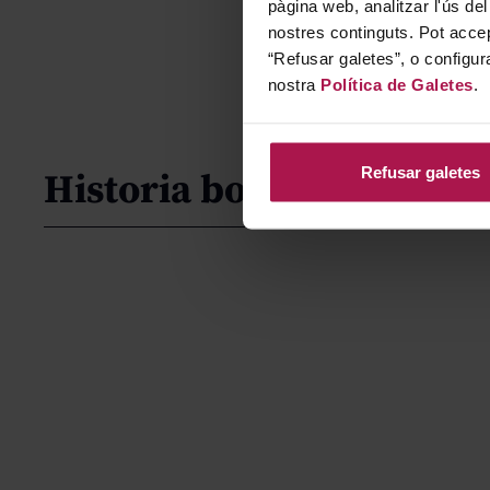
pàgina web, analitzar l'ús del
nostres continguts. Pot accep
“Refusar galetes”, o configur
nostra
Política de Galetes
.
Refusar galetes
Historia bodega