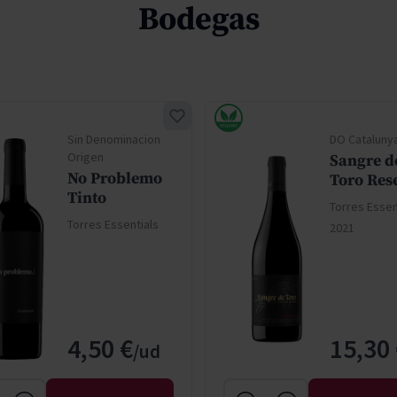
Bodegas
Sin Denominacion
DO Cataluny
Origen
Sangre d
No Problemo
Toro Res
Tinto
Torres Essen
Torres Essentials
2021
4,50 €
15,30