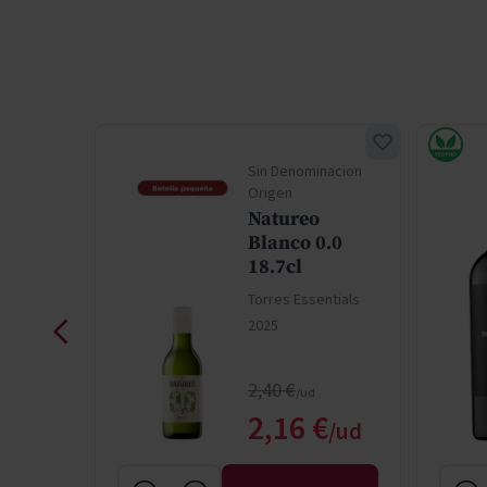
Sin Denominacion
Origen
éricos
Natureo
37.5cl
Blanco 0.0
ntials
18.7cl
Torres Essentials
2025
Regular Price
2,40 €
Special Price
€
2,16 €