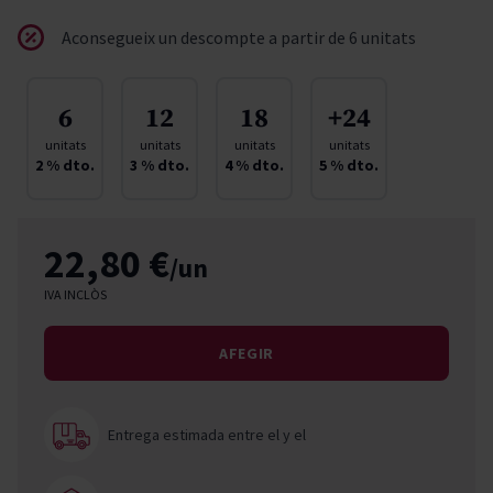
Aconsegueix un descompte a partir de 6 unitats
6
12
18
+24
unitats
unitats
unitats
unitats
2
% dto.
3
% dto.
4
% dto.
5
% dto.
22,80 €
/un
IVA INCLÒS
AFEGIR
Entrega estimada entre el
y el