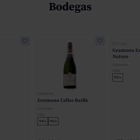
Bodegas
DO Cava
Gramona En
Nature
Gramona
2000
92
Pa
Corpinnat
Gramona Celler Batlle
Gramona
2005
94
96
Pa
Pe