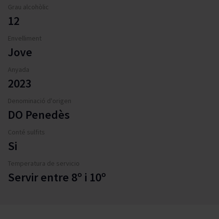
Grau alcohòlic
12
Envelliment
Jove
Anyada
2023
Denominació d'origen
DO Penedès
Conté sulfits
Si
Temperatura de servicio
Servir entre 8º i 10º