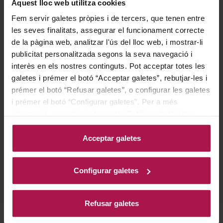
Amanides, espàrrecs, tomàquets i pebrots. Formatges
Aquest lloc web utilitza cookies
feta, de cabra o mozzarella. Com a aperitiu, amb unes
Fem servir galetes pròpies i de tercers, que tenen entre
olives i conserves. Mariscs, peixos, suchi i menjar
les seves finalitats, assegurar el funcionament correcte
asiàtic.
de la pàgina web, analitzar l'ús del lloc web, i mostrar-li
publicitat personalitzada segons la seva navegació i
interès en els nostres continguts. Pot acceptar totes les
Historia bodega
galetes i prémer el botó “Acceptar galetes”, rebutjar-les i
prémer el botó “Refusar galetes”, o configurar les galetes
i prémer el botó “Configurar galetes”. Per a més
informació, accedeixi a la nostra
Política de Galetes
.
La historia de la familia Gramona comienza en 1850
con Josep Batlle, quien trabajaba como bodeguero y
Acceptar galetes
agricultor en los viñedos de la Plana, en el valle del río
Noia. Durante la crisis de la filoxera, su hijo Pau Batlle
Configurar galetes
perfeccionó la elaboración de vinos con base de
xarel·lo, vendiéndolos a productores franceses de
espumosos. En 1881, Pau fundó el Celler Batlle y
Refusar galetes
adquirió los viñedos donde había trabajado su padre.