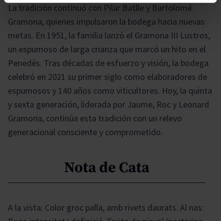
La tradición continuó con Pilar Batlle y Bartolomé
Gramona, quienes impulsaron la bodega hacia nuevas
metas. En 1951, la familia lanzó el Gramona III Lustros,
un espumoso de larga crianza que marcó un hito en el
Penedés. Tras décadas de esfuerzo y visión, la bodega
celebró en 2021 su primer siglo como elaboradores de
espumosos y 140 años como viticultores. Hoy, la quinta
y sexta generación, liderada por Jaume, Roc y Leonard
Gramona, continúa esta tradición con un relevo
generacional consciente y comprometido.
Nota de Cata
A la vista: Color groc palla, amb rivets daurats. Al nas: