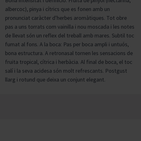
Bona intensitat i definició. Fruita de pinyol (nectarina,
albercoc), pinya i cítrics que es fonen amb un
pronunciat caràcter d'herbes aromàtiques. Tot obre
pas a uns torrats com vainilla i nou moscada i les notes
de llevat són un reflex del treball amb mares. Subtil toc
fumat al fons. A la boca: Pas per boca ampli i untuós,
bona estructura. A retronasal tornen les sensacions de
fruita tropical, cítrica i herbàcia. Al final de boca, el toc
salí i la seva acidesa són molt refrescants. Postgust
llarg i rotund que deixa un conjunt elegant.