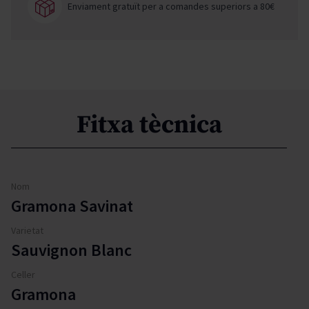
Enviament gratuït per a comandes superiors a 80€
Fitxa tècnica
Nom
Gramona Savinat
Varietat
Sauvignon Blanc
Celler
Gramona