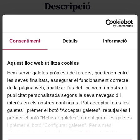
Descripció
Verdeo representa l’essència de la Denominació
d’Origen Rueda, elaborat exclusivament amb raïm
Consentiment
Detalls
Informació
Verdejo. Es tracta d’un vi jove, modern i fresc, que
destaca pel seu caràcter vibrant i la seva autenticitat
Aquest lloc web utilitza cookies
varietal.
Fem servir galetes pròpies i de tercers, que tenen entre
les seves finalitats, assegurar el funcionament correcte
Gastronomía
de la pàgina web, analitzar l'ús del lloc web, i mostrar-li
publicitat personalitzada segons la seva navegació i
interès en els nostres continguts. Pot acceptar totes les
galetes i prémer el botó “Acceptar galetes”, rebutjar-les i
Perfecte com a aperitiu, és ideal per acompanyar
prémer el botó “Refusar galetes”, o configurar les galetes
marisc i peix fresc, i es combina particularment bé amb
i prémer el botó “Configurar galetes”. Per a més
peix fregit o a la brasa.
informació, accedeixi a la nostra
Política de Galetes
.