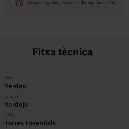
Enviament gratuït per a comandes superiors a 80€
Fitxa tècnica
Nom
Verdeo
Varietat
Verdejo
Celler
Torres Essentials