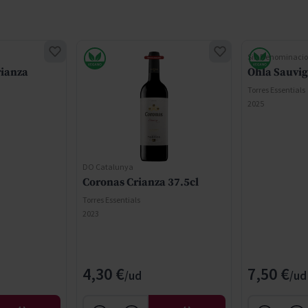
Sin Denominacio
rianza
Ohla Sauvi
Torres Essentials
2025
DO Catalunya
Coronas Crianza 37.5cl
Torres Essentials
2023
4,30 €
7,50 €