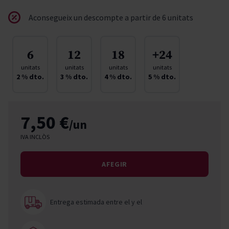
Aconsegueix un descompte a partir de 6 unitats
6
12
18
+24
unitats
unitats
unitats
unitats
2
% dto.
3
% dto.
4
% dto.
5
% dto.
7,50 €
/un
IVA INCLÒS
AFEGIR
Entrega estimada entre el
y el