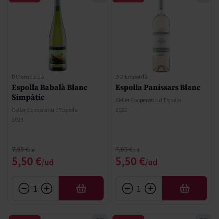
DO Empordà
DO Empordà
Espolla Babalà Blanc
Espolla Panissars Blanc
Simpàtic
Celler Cooperatiu d'Espolla
Celler Cooperatiu d'Espolla
2022
2023
Regular Price
Regular Price
7,85 €
7,85 €
Special Price
Special Price
5,50 €
5,50 €
AFEGIR
AFEGIR