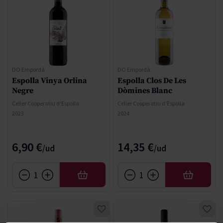
DO Empordà
DO Empordà
Espolla Vinya Orlina
Espolla Clos De Les
Negre
Dòmines Blanc
Celler Cooperatiu d'Espolla
Celler Cooperatiu d'Espolla
2023
2024
6,90 €
14,35 €
AFEGIR
AFEGIR