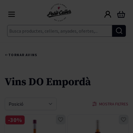
Skip to Content
Cart
Cerca
TORNAR A
VINS
Vins DO Empordà
MOSTRA FILTRES
Sort By
-30%