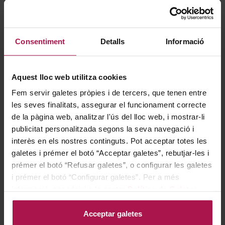
Consentiment
Detalls
Informació
DO Empordà
DO Empordà
Aquest lloc web utilitza cookies
Espolla Babalà Rosat
Cap de Creus Nacre
Alegre
Fem servir galetes pròpies i de tercers, que tenen entre
Vins de Relat
Celler Cooperatiu d'Espolla
2024
les seves finalitats, assegurar el funcionament correcte
2025
de la pàgina web, analitzar l'ús del lloc web, i mostrar-li
publicitat personalitzada segons la seva navegació i
interès en els nostres continguts. Pot acceptar totes les
7,85 €
10,85 €
galetes i prémer el botó “Acceptar galetes”, rebutjar-les i
prémer el botó “Refusar galetes”, o configurar les galetes
i prémer el botó “Configurar galetes”. Per a més
AFEGIR
AFEGIR
informació, accedeixi a la nostra
Política de Galetes
.
-30%
Acceptar galetes