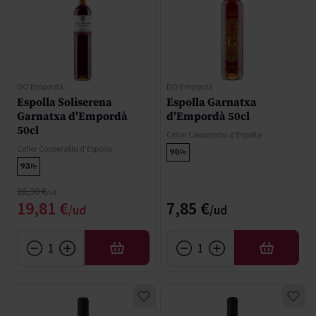
DO Empordà
DO Empordà
Espolla Soliserena
Espolla Garnatxa
Garnatxa d'Empordà
d'Empordà 50cl
50cl
Celler Cooperatiu d'Espolla
Celler Cooperatiu d'Espolla
90
Pe
93
Pe
Regular Price
28,30 €
Special Price
19,81 €
7,85 €
AFEGIR
AFEGIR