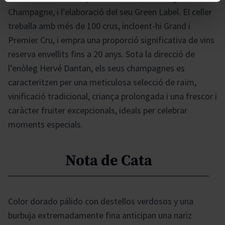
Champagne, i l’elaboració del seu Green Label. El celler
treballa amb més de 100 crus, incloent-hi Grand i
Premier Cru, i empra una proporció significativa de vins
reserva envellits fins a 20 anys. Sota la direcció de
l’enòleg Hervé Dantan, els seus champagnes es
caracteritzen per una meticulosa selecció de raïm,
vinificació tradicional, criança prolongada i una frescor i
caràcter fruiter excepcionals, ideals per celebrar
moments especials.
Nota de Cata
Color dorado pálido con destellos verdosos y una
burbuja extremadamente fina anticipan una nariz