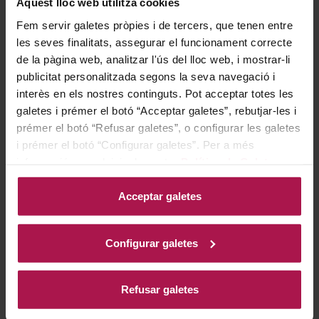
Aquest lloc web utilitza cookies
amanides lleugeres, formatges suaus i plats
Fem servir galetes pròpies i de tercers, que tenen entre
vegetarians, realçant sabors delicats i aportant frescor
les seves finalitats, assegurar el funcionament correcte
i equilibri a preparacions senzilles i naturals.
de la pàgina web, analitzar l'ús del lloc web, i mostrar-li
publicitat personalitzada segons la seva navegació i
Historia bodega
interès en els nostres continguts. Pot acceptar totes les
galetes i prémer el botó “Acceptar galetes”, rebutjar-les i
prémer el botó “Refusar galetes”, o configurar les galetes
i prémer el botó “Configurar galetes”. Per a més
Amb més de dos segles i mig de tradició, Lanson es
informació, accedeixi a la nostra
Política de Galetes
.
distingeix com una de les cases de champagne més
antigues i prestigioses de la regió. El seu llegat es
Acceptar galetes
reflecteix en l’emblemàtica Creu de Malta present a
cada ampolla, símbol d’hospitalitat des de 1798.
Configurar galetes
Proveïdor oficial de la família reial britànica i soci
exclusiu del torneig de Wimbledon, Lanson destaca pel
Refusar galetes
seu compromís amb l’excel·lència i la innovació, com
demostra la seva vinya biodinàmica, la més gran de