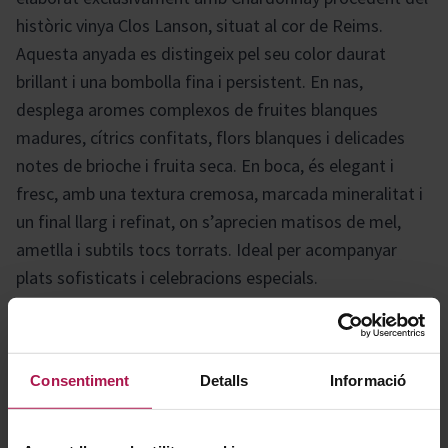
històric vinya Clos Lanson, situat al cor de Reims.
Aquesta anyada es distingeix pel seu color daurat
brillant i una bombolla fina i persistent. En nas,
desplega aromes complexos de fruites blanques
madures, cítrics confitats, flors blanques i delicades
notes de brioche i fruita seca. En boca, és elegant i
fresc, amb una textura cremosa, marcada mineralitat i
un final llarg i refinat, on s’aprecien matisos de mel,
ametlla i subtils tocs torrats. Ideal per acompanyar
plats sofisticats i celebracions especials.
Gastronomía
Consentiment
Detalls
Informació
Ideal per acompanyar marisc, peix fresc, sushi,