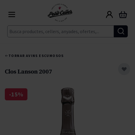
Skip to Content
Cart
Cerca
TORNAR A
VINS ESCUMOSOS
Clos Lanson 2007
-15%