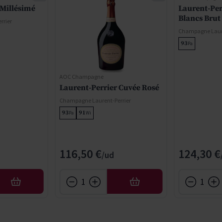
 Millésimé
Laurent-Per
Blancs Brut
rrier
Champagne Laure
93
Pa
AOC Champagne
Laurent-Perrier Cuvée Rosé
Champagne Laurent-Perrier
93
91
Pa
Wi
116,50 €
124,30 €
AFEGIR
AFEGIR