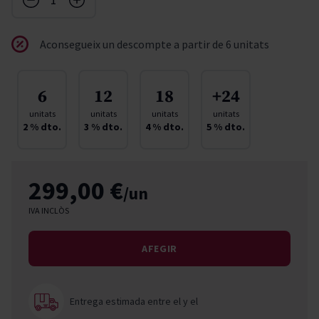
Aconsegueix un descompte a partir de 6 unitats
6
12
18
+24
unitats
unitats
unitats
unitats
2
% dto.
3
% dto.
4
% dto.
5
% dto.
299,00 €
/un
IVA INCLÒS
AFEGIR
Entrega estimada entre el
y el