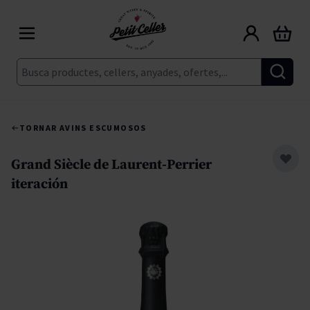
Skip to Content
Cart
Cerca
TORNAR A
VINS ESCUMOSOS
Grand Siècle de Laurent-Perrier
iteración