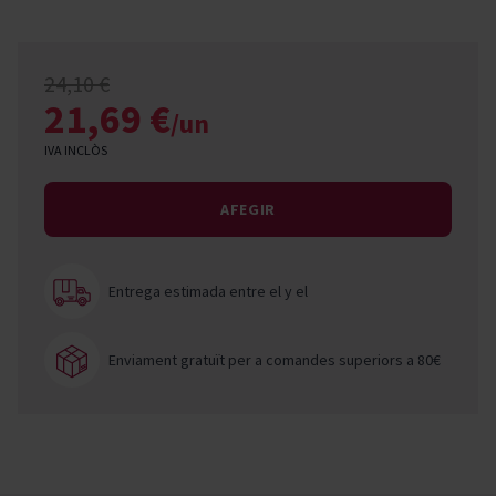
24,10 €
21,69 €
/un
IVA INCLÒS
AFEGIR
Entrega estimada entre el
y el
Enviament gratuït per a comandes superiors a 80€