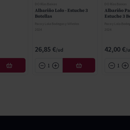
DO Rías Baixas
DO Rías Baixas
Albariño Lolo - Estuche 3
Albariño Pa
Botellas
Estuche 3 B
Paco y Lola Bodegas y Viñedos
Paco y Lola Bode
2024
2024
26,85 €
42,00 €
AFEGIR
AFEGIR