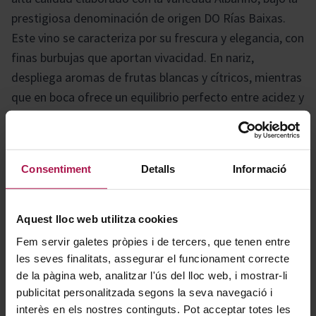
prestigiosa denominación de origen DO Rías Baixas.
Este vino se caracteriza por su frescura y elegancia, con
finas burbujas que aportan vivacidad. En nariz,
despliega aromas de frutas blancas y cítricos, mientras
que en boca ofrece un equilibrio perfecto entre acidez y
persistencia, ideal para acompañar mariscos, pescados
y aperitivos.
Consentiment
Detalls
Informació
Historia bodega
Aquest lloc web utilitza cookies
Fem servir galetes pròpies i de tercers, que tenen entre
Paco & Lola es una bodega fundada en el año 2005 por
les seves finalitats, assegurar el funcionament correcte
iniciativa de un grupo de viticultores y productores de
de la pàgina web, analitzar l'ús del lloc web, i mostrar-li
vino de la comarca de O Salnés, que decidieron
publicitat personalitzada segons la seva navegació i
profesionalizar su producción. Esta cooperativa se
interès en els nostres continguts. Pot acceptar totes les