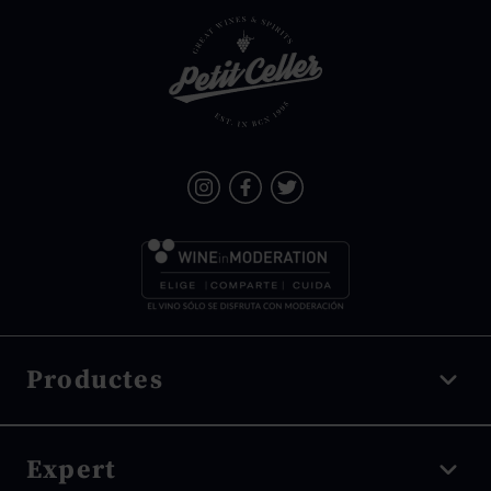
Productes
Vi negre
Expert
Vi blanc