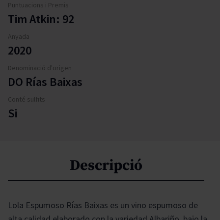
Puntuacions i Premis
Tim Atkin: 92
Anyada
2020
Denominació d'origen
DO Rías Baixas
Conté sulfits
Si
Descripció
Lola Espumoso Rías Baixas es un vino espumoso de
alta calidad elaborado con la variedad Albariño, bajo la