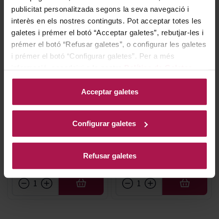
publicitat personalitzada segons la seva navegació i
interès en els nostres continguts. Pot acceptar totes les
galetes i prémer el botó “Acceptar galetes”, rebutjar-les i
prémer el botó “Refusar galetes”, o configurar les galetes
i prémer el botó “Configurar galetes”. Per a més
informació, accedeixi a la nostra
Política de Galetes
.
DO Getariako Txakolina
DO Getariako Txakolina
HIKA Txakoli Rosado
HIKA Bilduma Sobre Lias
Acceptar galetes
Hika Bodega
Hika Bodega
2022
2020
Configurar galetes
10,40 €
19,75 €
Refusar galetes
AFEGIR
AFEGIR