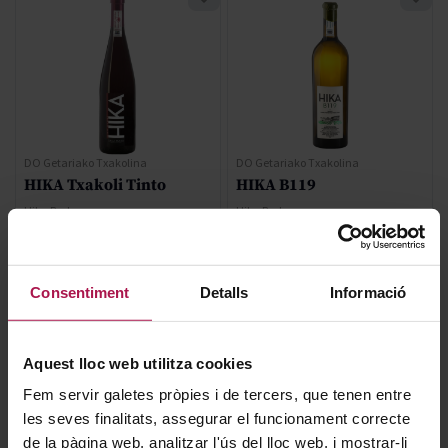
DO Getariako Txakolina
DO Getariako Txakolina
HIKA Txakoli Tinto
HIKA B119
Hika Bodega
Hika Bodega
2022
2019
92
91
Pe
Ja
Consentiment
Detalls
Informació
13,50 €
35,30 €
Aquest lloc web utilitza cookies
AFEGIR
AFEGIR
Fem servir galetes pròpies i de tercers, que tenen entre
les seves finalitats, assegurar el funcionament correcte
de la pàgina web, analitzar l'ús del lloc web, i mostrar-li