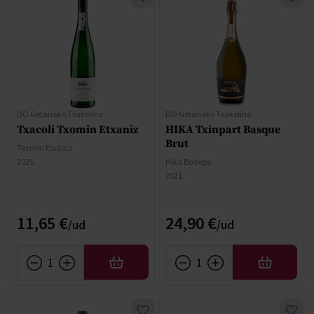
DO Getariako Txakolina
DO Getariako Txakolina
Txacoli Txomin Etxaniz
HIKA Txinpart Basque
Brut
Txomin Etxaniz
2025
Hika Bodega
2021
11,65 €
24,90 €
AFEGIR
AFEGIR