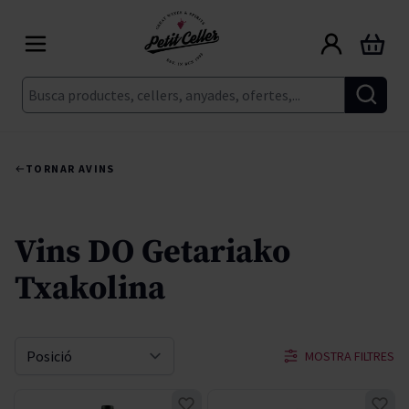
Skip to Content
Cart
Cerca
TORNAR A
VINS
Vins DO Getariako
Txakolina
MOSTRA FILTRES
Sort By