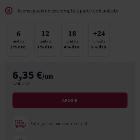
Aconsegueix un descompte a partir de 6 unitats
6
12
18
+24
unitats
unitats
unitats
unitats
2
% dto.
3
% dto.
4
% dto.
5
% dto.
6,35 €
/un
IVA INCLÒS
AFEGIR
Entrega estimada entre el
y el