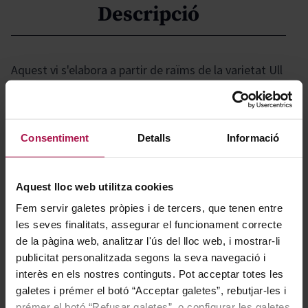
Descripció
Aquest vi s'elabora a partir de raïms de la varietat Ull
de Llebre, originaris de la Rioja Alta, provinents de
vinyes de baix rendiment. Sobresurten les seves aromes
de fruita madura, característiques d'aquesta varietat,
Consentiment
Detalls
Informació
cosa que dóna lloc a un vi ampli, complex i de textura
suau.
Aquest lloc web utilitza cookies
Fem servir galetes pròpies i de tercers, que tenen entre
Gastronomía
les seves finalitats, assegurar el funcionament correcte
de la pàgina web, analitzar l'ús del lloc web, i mostrar-li
publicitat personalitzada segons la seva navegació i
Un excel·lent acompanyant per a arrossos, pastes amb
interès en els nostres continguts. Pot acceptar totes les
salses, carns a la graella i espatlla de xai.
galetes i prémer el botó “Acceptar galetes”, rebutjar-les i
prémer el botó “Refusar galetes”, o configurar les galetes