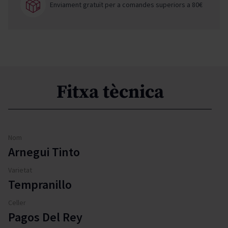
Enviament gratuït per a comandes superiors a 80€
Fitxa tècnica
Nom
Arnegui Tinto
Varietat
Tempranillo
Celler
Pagos Del Rey