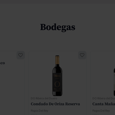
Bodegas
nco
DO Ribera del Duero
DO Ribera del Du
Condado De Oriza Reserva
Canta Mañ
Pagos Del Rey
Pagos Del Rey