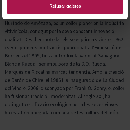
Refusar galetes
Marqués de Riscal, fundada el 1858 per D. Guillermo
Hurtado de Amézaga, és un celler pioner en la indústria
vitivinícola, conegut per la seva constant innovació i
qualitat. Des d’embotellar els seus primers vins el 1862
i ser el primer vi no francès guardonat a l’Exposició de
Bordeus el 1895, fins a introduir la varietat Sauvignon
Blanc a Rueda i ser impulsora de la D.O. Rueda,
Marqués de Riscal ha marcat tendència. Amb la creació
de Barón de Chirel el 1986 i la inauguració de La Ciudad
del Vino el 2006, dissenyada per Frank O. Gehry, el celler
ha fusionat tradició i modernitat. Al segle XXI, ha
obtingut certificació ecològica per a les seves vinyes i
ha estat reconeguda com una de les millors del món.