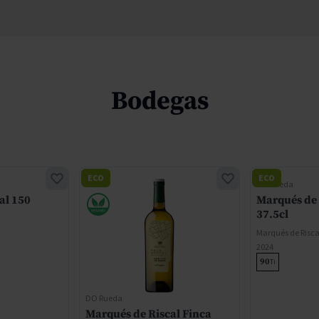
Bodegas
ECO
ECO
DO Rueda
al 150
Marqués de 
37.5cl
Marqués de Risca
2024
90
Ti
DO Rueda
Marqués de Riscal Finca