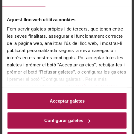
seu rastre i han conquerit els paladars més exigents.
Aquest lloc web utilitza cookies
Gastronomía
Fem servir galetes pròpies i de tercers, que tenen entre
les seves finalitats, assegurar el funcionament correcte
de la pàgina web, analitzar l'ús del lloc web, i mostrar-li
publicitat personalitzada segons la seva navegació i
Acompanya perfectament pernil i formatges curats, i
interès en els nostres continguts. Pot acceptar totes les
resulta ideal per maridar amb carns vermelles, aus i
galetes i prémer el botó “Acceptar galetes”, rebutjar-les i
guisats de caça com la perdiu, el conill, el cérvol, el
prémer el botó “Refusar galetes”, o configurar les galetes
senglar o el cabirol, fins i tot quan es preparen amb
i prémer el botó “Configurar galetes”. Per a més
salses especiades. La seva versatilitat gastronòmica
informació, accedeixi a la nostra
Política de Galetes
.
realça els sabors intensos i complexos de cada plat,
Acceptar galetes
oferint una experiència culinària memorable.
Configurar galetes
Historia bodega