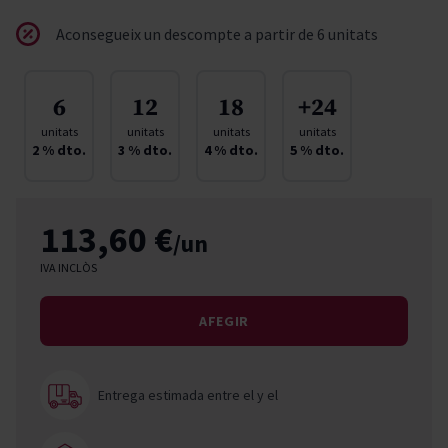
Aconsegueix un descompte a partir de 6 unitats
6
12
18
+24
unitats
unitats
unitats
unitats
2
% dto.
3
% dto.
4
% dto.
5
% dto.
113,60 €
/un
IVA INCLÒS
AFEGIR
Entrega estimada entre el
y el