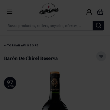
Skip to Content
Cart
Cerca
TORNAR A
VI NEGRE
Barón De Chirel Reserva
97
Peñín