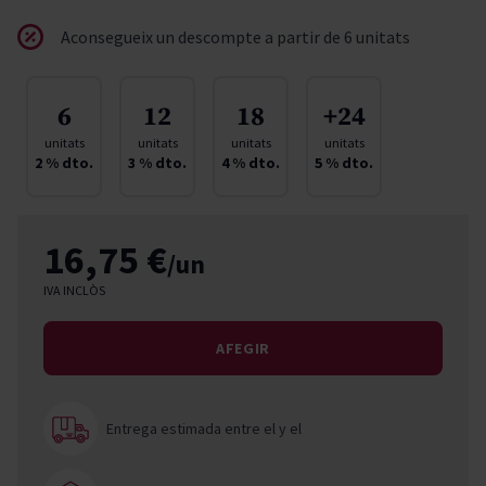
Aconsegueix un descompte a partir de 6 unitats
6
12
18
+24
unitats
unitats
unitats
unitats
2
% dto.
3
% dto.
4
% dto.
5
% dto.
16,75 €
/un
IVA INCLÒS
AFEGIR
Entrega estimada entre el
y el