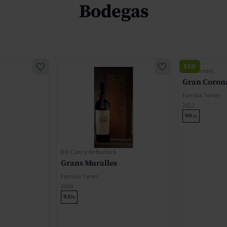
Bodegas
ECO
DO Penedès
Gran Coron
Familia Torres
2022
90
Ja
DO Conca de Barberà
Grans Muralles
Familia Torres
2004
93
Pe