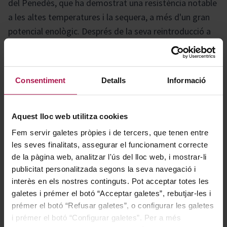
del Penedès, que ha demostrat una resistència notable
a les altes temperatures i la sequera, a més d'un gran
potencial enològic. Després de la seva reintroducció a
la finca del Castell de la Bleda, la moneu s'incorpora ara
a l'assemblatge de Clos Ancestral, aportant singularitat
i autenticitat a aquest vi.
Consentiment
Detalls
Informació
Gastronomía
Aquest lloc web utilitza cookies
Fem servir galetes pròpies i de tercers, que tenen entre
les seves finalitats, assegurar el funcionament correcte
La finesa i versatilitat d'aquest vi permet maridar-lo
de la pàgina web, analitzar l'ús del lloc web, i mostrar-li
amb una varietat de formatges semicurats i embotits,
publicitat personalitzada segons la seva navegació i
amb receptes de carns magres -talls com el filet o el
interès en els nostres continguts. Pot acceptar totes les
rodó- i peixos amb salses a base de crema o mantega.
galetes i prémer el botó “Acceptar galetes”, rebutjar-les i
prémer el botó “Refusar galetes”, o configurar les galetes
També plats d´arròs com la paella de muntanya o
i prémer el botó “Configurar galetes”. Per a més
risotto ai funghi.