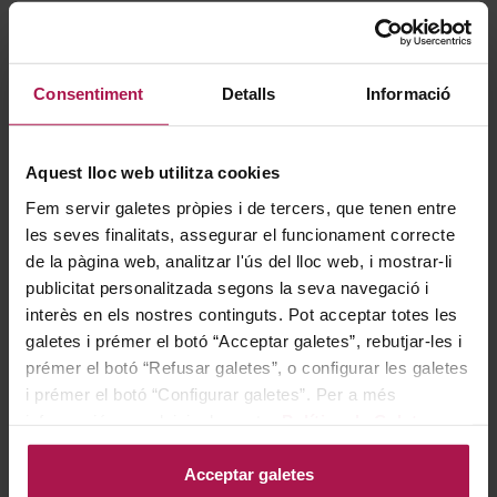
Gastronomía
Consentiment
Detalls
Informació
Ideal per acompanyar una àmplia varietat de plats de
carn, aquest vi destaca especialment en maridatges
Aquest lloc web utilitza cookies
amb receptes tradicionals i sofisticades, incloses
Fem servir galetes pròpies i de tercers, que tenen entre
aquelles que incorporen peces de caça. La seva
les seves finalitats, assegurar el funcionament correcte
estructura i elegància realcen els sabors intensos i
de la pàgina web, analitzar l'ús del lloc web, i mostrar-li
publicitat personalitzada segons la seva navegació i
complexos d’aquests plats, aportant un equilibri
interès en els nostres continguts. Pot acceptar totes les
perfecte i una experiència gastronòmica memorable en
galetes i prémer el botó “Acceptar galetes”, rebutjar-les i
cada ocasió.
prémer el botó “Refusar galetes”, o configurar les galetes
i prémer el botó “Configurar galetes”. Per a més
informació, accedeixi a la nostra
Política de Galetes
.
Historia
Acceptar galetes