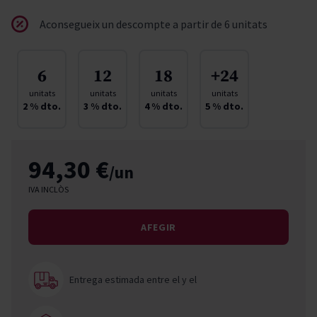
Aconsegueix un descompte a partir de 6 unitats
6
12
18
+24
unitats
unitats
unitats
unitats
2
% dto.
3
% dto.
4
% dto.
5
% dto.
94,30 €
/un
IVA INCLÒS
AFEGIR
Entrega estimada entre el
y el