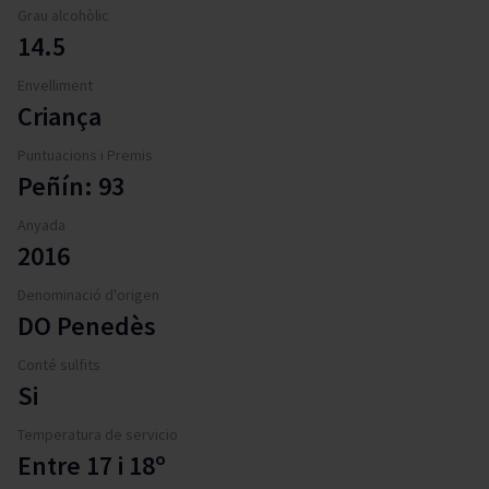
Grau alcohòlic
14.5
Envelliment
Criança
Puntuacions i Premis
Peñín: 93
Anyada
2016
Denominació d'origen
DO Penedès
Conté sulfits
Si
Temperatura de servicio
Entre 17 i 18º