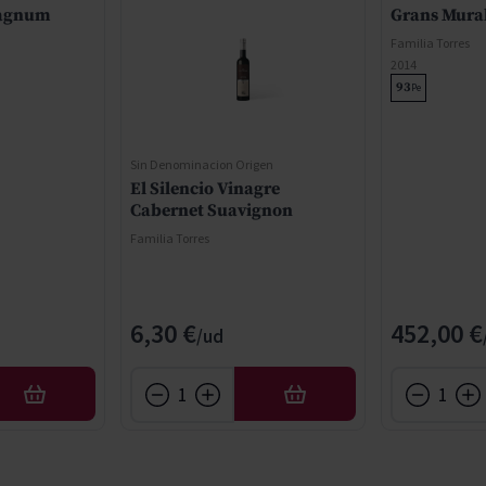
Magnum
Grans Mura
Familia Torres
2014
93
Pe
Sin Denominacion Origen
El Silencio Vinagre
Cabernet Suavignon
Familia Torres
6,30 €
452,00 €
AFEGIR
AFEGIR