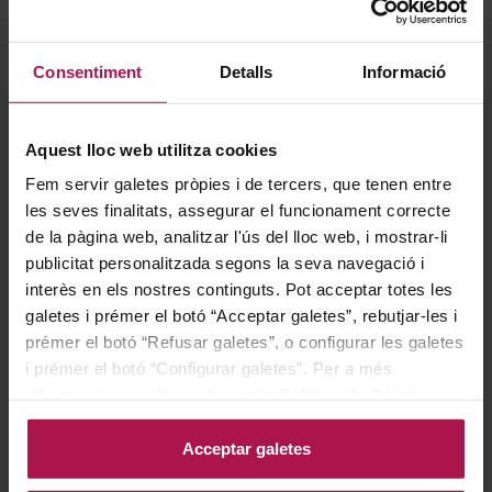
ECO
Consentiment
Detalls
Informació
Aquest lloc web utilitza cookies
DO Costers del Segre
Raimat El Molí
Fem servir galetes pròpies i de tercers, que tenen entre
Raimat
les seves finalitats, assegurar el funcionament correcte
2020
de la pàgina web, analitzar l'ús del lloc web, i mostrar-li
90
Pe
publicitat personalitzada segons la seva navegació i
interès en els nostres continguts. Pot acceptar totes les
Regular Price
galetes i prémer el botó “Acceptar galetes”, rebutjar-les i
12,36 €
Special Price
9,89 €
prémer el botó “Refusar galetes”, o configurar les galetes
i prémer el botó “Configurar galetes”. Per a més
informació, accedeixi a la nostra
Política de Galetes
.
AFEGIR
Acceptar galetes