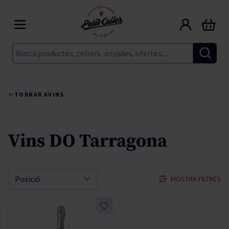
Skip to Content
Cart
Cerca
TORNAR A
VINS
Vins DO Tarragona
MOSTRA FILTRES
Sort By