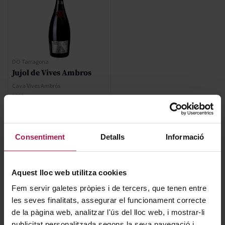
DO Tarragona
Jujol de Vives Ambros
Cava Vives Ambrós
2022
50,90 €
Consentiment
Detalls
Informació
AFEGIR
Aquest lloc web utilitza cookies
Fem servir galetes pròpies i de tercers, que tenen entre
les seves finalitats, assegurar el funcionament correcte
de la pàgina web, analitzar l'ús del lloc web, i mostrar-li
publicitat personalitzada segons la seva navegació i