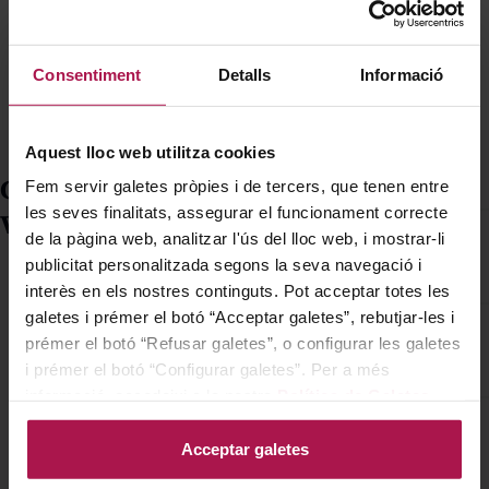
Consentiment
Detalls
Informació
Aquest lloc web utilitza cookies
Comprar vinos de
Fem servir galetes pròpies i de tercers, que tenen entre
les seves finalitats, assegurar el funcionament correcte
Valdeorras
¿Qué es el vino de
de la pàgina web, analitzar l'ús del lloc web, i mostrar-li
Valdeorras y por qué
En Petit Celler puedes
publicitat personalitzada segons la seva navegació i
comprar los mejores
es tan reconocido?
interès en els nostres continguts. Pot acceptar totes les
vinos de Valdeorras
El
vino de Valdeorras
es
¿Dónde se producen
galetes i prémer el botó “Acceptar galetes”, rebutjar-les i
online, con una cuidada
una de las joyas enológicas
prémer el botó “Refusar galetes”, o configurar les galetes
los vinos de
selección de godellos y
de Galicia. Se elabora en la
i prémer el botó “Configurar galetes”. Per a més
Valdeorras?
mencías que reflejan
comarca de Valdeorras
informació, accedeixi a la nostra
Política de Galetes
.
Los vinos de Valdeorras,
¿Qué es la
toda la personalidad de
(provincia de Ourense), una
amparados por la
esta denominación
Denominación de
zona con una larga
Acceptar galetes
Denominación de Origen
gallega. Desde blancos
tradición vitivinícola y un
Origen Valdeorras?
Valdeorras,
se producen en