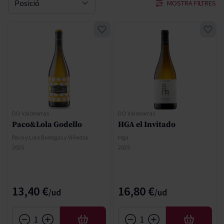
MOSTRA FILTRES
Sort By
DO Valdeorras
DO Valdeorras
Paco&Lola Godello
HGA el Invitado
Paco y Lola Bodegas y Viñedos
Hga
2025
2025
13,40 €
16,80 €
AFEGIR
AFEGIR