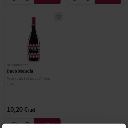
DO Valdeorras
Paco Mencía
Paco y Lola Bodegas y Viñedos
2024
10,20 €
AFEGIR