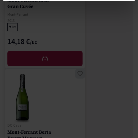
Mont-Ferrant Brut
Gran Cuvée
Mont-Ferrant
2013
91
Pe
14,18 €
AFEGIR
DO Cava
Mont-Ferrant Berta