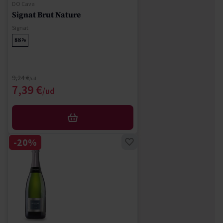
DO Cava
Signat Brut Nature
Signat
88
Pe
Regular Price
9,24 €
Special Price
7,39 €
AFEGIR
-20%