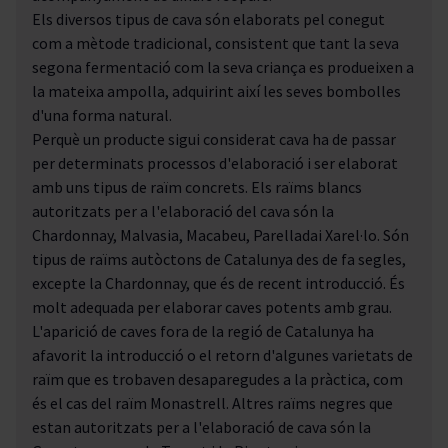
Els diversos tipus de cava són elaborats pel conegut
com a mètode tradicional, consistent que tant la seva
segona fermentació com la seva criança es produeixen a
la mateixa ampolla, adquirint així les seves bombolles
d'una forma natural.
Perquè un producte sigui considerat cava ha de passar
per determinats processos d'elaboració i ser elaborat
amb uns tipus de raïm concrets. Els raïms blancs
autoritzats per a l'elaboració del cava són la
Chardonnay
, Malvasia
,
Macabeu
,
Parellada
i
Xarel·lo
. Són
tipus de raïms autòctons de Catalunya des de fa segles,
excepte la Chardonnay, que és de recent introducció. És
molt adequada per elaborar caves potents amb grau.
L'aparició de caves fora de la regió de Catalunya ha
afavorit la introducció o el retorn d'algunes varietats de
raïm que es trobaven desaparegudes a la pràctica, com
és el cas del raïm Monastrell. Altres raïms negres que
estan autoritzats per a l'elaboració de cava són la