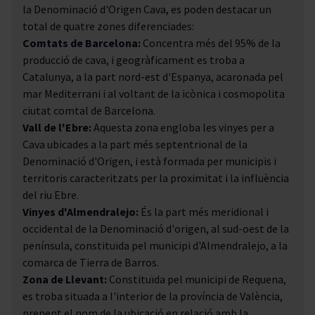
la Denominació d'Origen Cava, es poden destacar un
total de quatre zones diferenciades:
Comtats de Barcelona:
Concentra més del 95% de la
producció de cava, i geogràficament es troba a
Catalunya, a la part nord-est d'Espanya, acaronada pel
mar Mediterrani i al voltant de la icònica i cosmopolita
ciutat comtal de Barcelona.
Vall de l'Ebre:
Aquesta zona engloba les vinyes per a
Cava ubicades a la part més septentrional de la
Denominació d'Origen, i està formada per municipis i
territoris caracteritzats per la proximitat i la influència
del riu Ebre.
Vinyes d'Almendralejo:
És la part més meridional i
occidental de la Denominació d'origen, al sud-oest de la
península, constituïda pel municipi d'Almendralejo, a la
comarca de Tierra de Barros.
Zona de Llevant:
Constituïda pel municipi de Requena,
es troba situada a l'interior de la província de València,
prenent el nom de la ubicació en relació amb la