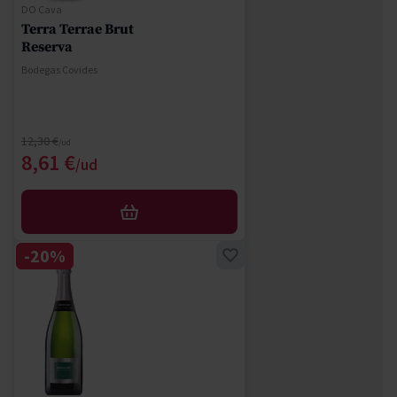
DO Cava
Terra Terrae Brut
Reserva
Bodegas Covides
Regular Price
12,30 €
Special Price
8,61 €
AFEGIR
-20%