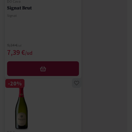
DO Cava
Signat Brut
Signat
Regular Price
9,24 €
Special Price
7,39 €
AFEGIR
-20%