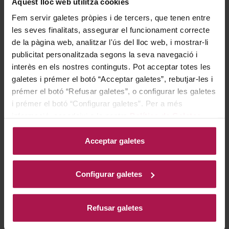
Aquest lloc web utilitza cookies
Mont-Ferrant Brut
Fem servir galetes pròpies i de tercers, que tenen entre
Tradició
les seves finalitats, assegurar el funcionament correcte
Mont-Ferrant
de la pàgina web, analitzar l'ús del lloc web, i mostrar-li
publicitat personalitzada segons la seva navegació i
interès en els nostres continguts. Pot acceptar totes les
7,74 €
galetes i prémer el botó “Acceptar galetes”, rebutjar-les i
prémer el botó “Refusar galetes”, o configurar les galetes
i prémer el botó “Configurar galetes”. Per a més
AFEGIR
informació, accedeixi a la nostra
Política de Galetes
.
Acceptar galetes
Configurar galetes
Refusar galetes
DO Cava