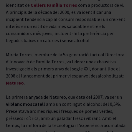
identitat de
Cellers Família Torre
s
com a productors de vi.
TIPUS
A principis de la dècada del 2000, es va identificar una
incipient tendència cap al consum responsable i un creixent
PUNTUACIÓ
interès en un estil de vida més saludable entre els
consumidors més joves, incloent-hi la preferència per
ENVELLIMENT
begudes baixes en calories i sense alcohol.
D.O.
Mireia Torres, membre de la 5a generació i actual Directora
d'Innovació de Família Torres, va liderar una exhaustiva
investigació els primers anys del segle XXI, donant lloc el
CELLERS
2008 al llançament del primer vi espanyol desalcoholitzat:
Natureo
.
La primera anyada de Natureo, que data del 2007, va ser un
vi blanc moscatel
l amb un contingut d'alcohol del 0,5%.
Presentava aromes riques i fresques de pomes verdes,
préssecs i cítrics, amb un paladar fresc i vibrant. Amb el
temps, la millora de la tecnologia i l'experiència acumulada