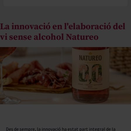
VINS
La innovació en l'elaboració del
EXPERT
vi sense alcohol Natureo
GASTRONOMIA
LIFESTYLE
COCTELERIA
ACTUALITAT
EXPERT
RAÏM
Des de sempre, la innovació ha estat part integral de la