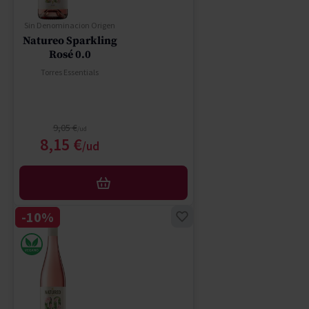
Sin Denominacion Origen
Natureo Sparkling
Rosé 0.0
Torres Essentials
Regular Price
9,05 €
Special Price
8,15 €
AFEGIR
-10%