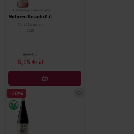
Sin Denominacion Origen
Natureo Rosado 0.0
Torres Essentials
2025
Regular Price
9,05 €
Special Price
8,15 €
AFEGIR
-10%