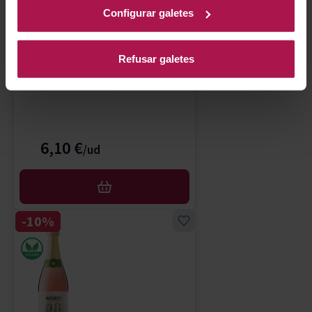
Configurar galetes
Sin Denominacion Origen
Viña Sol 0.0
Refusar galetes
Torres Essentials
2025
6,10 €
AFEGIR
-10%