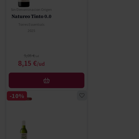
Sin Denominacion Origen
Natureo Tinto 0.0
Torres Essentials
2025
Regular Price
9,05 €
Special Price
8,15 €
AFEGIR
-10%