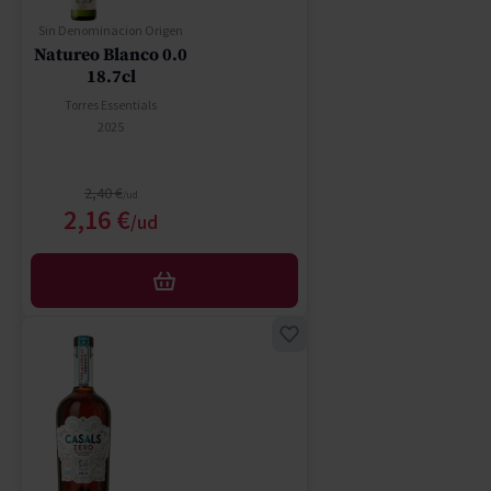
Sin Denominacion Origen
Natureo Blanco 0.0
18.7cl
Torres Essentials
2025
Regular Price
2,40 €
Special Price
2,16 €
AFEGIR