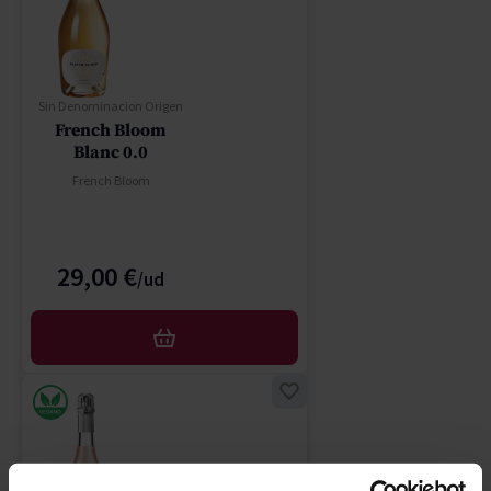
Sin Denominacion Origen
French Bloom
Blanc 0.0
French Bloom
29,00 €
AFEGIR