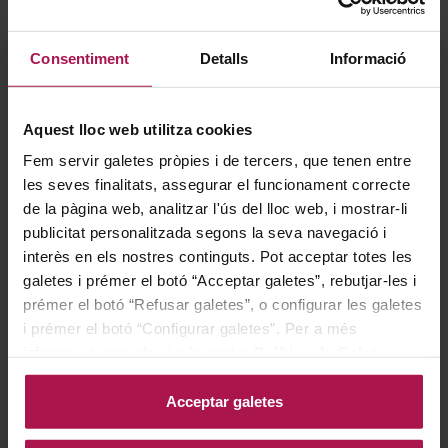
Consentiment
Detalls
Informació
Sin Denominacion Origen
Beau Viva 0.0
Aix
Aquest lloc web utilitza cookies
Fem servir galetes pròpies i de tercers, que tenen entre
les seves finalitats, assegurar el funcionament correcte
de la pàgina web, analitzar l'ús del lloc web, i mostrar-li
29,90 €
publicitat personalitzada segons la seva navegació i
interès en els nostres continguts. Pot acceptar totes les
galetes i prémer el botó “Acceptar galetes”, rebutjar-les i
AFEGIR
prémer el botó “Refusar galetes”, o configurar les galetes
i prémer el botó “Configurar galetes”. Per a més
informació, accedeixi a la nostra
Política de Galetes
.
Acceptar galetes