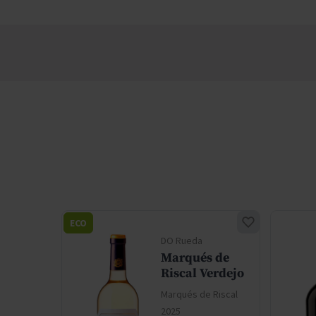
ECO
DO Rueda
Chirel
Marqués de
Riscal Verdejo
iscal
Marqués de Riscal
2025