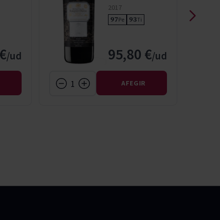
2017
97
93
Pe
Ti
 €
95,80 €
R
AFEGIR