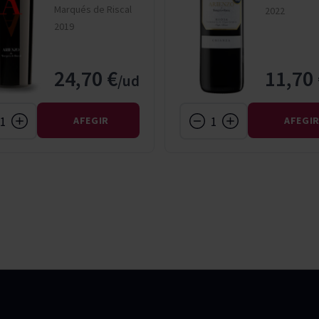
Marqués de Riscal
2022
2019
24,70 €
11,70
AFEGIR
AFEGI