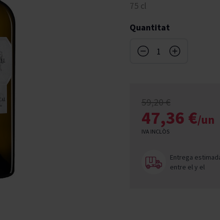
75 cl
don
French Bloom
Pago del Cielo
Quantitat
entials
Valduero
59,20 €
47,36 €
/un
IVA INCLÒS
Entrega estimad
entre el
y el