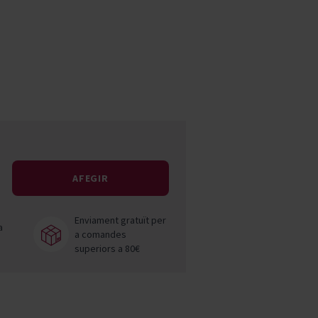
Pascal Jolivet
Vega Sicilia
AFEGIR
Enviament gratuït per
a
a comandes
superiors a 80€