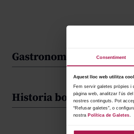
Gastronomía
Consentiment
Aquest lloc web utilitza coo
Fem servir galetes pròpies i 
pàgina web, analitzar l'ús del
Historia bodega
nostres continguts. Pot accep
“Refusar galetes”, o configur
nostra
Política de Galetes
.