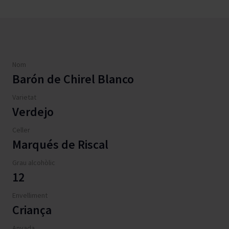
Nom
Barón de Chirel Blanco
Varietat
Verdejo
Celler
Marqués de Riscal
Grau alcohòlic
12
Envelliment
Criança
Anyada