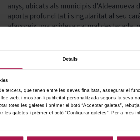
anys, ubicats als municipis d'Aldeanueva d
aporta profunditat i singularitat al seu carà
afavoreix una acidesa natural destacada, 
ampolla especialment notable i prolongad
Detalls
Ideal per acompanyar peixos en salsa, car
curació, verdures a la planxa i tota mena d
kies
de tercers, que tenen entre les seves finalitats, assegurar el fu
 lloc web, i mostrar-li publicitat personalitzada segons la seva na
tar totes les galetes i prémer el botó “Acceptar galetes”, rebutja
Marqués de Riscal, fundada el 1858 per D.
ar les galetes i prémer el botó “Configurar galetes”. Per a més in
un celler pioner en la indústria vitivinícol
innovació i qualitat. Des d'embotellar els s