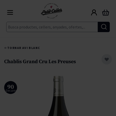
Skip to Content
Cart
Cerca
TORNAR A
VI BLANC
Chablis Grand Cru Les Preuses
90
Decanter