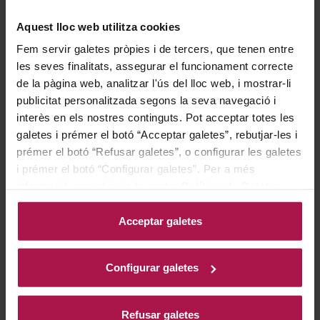
Aquest lloc web utilitza cookies
Gastronomía
Fem servir galetes pròpies i de tercers, que tenen entre
les seves finalitats, assegurar el funcionament correcte
de la pàgina web, analitzar l'ús del lloc web, i mostrar-li
publicitat personalitzada segons la seva navegació i
Este vino es ideal para acompañar platos de marisco,
interès en els nostres continguts. Pot acceptar totes les
vieiras, langosta a la parrilla, cangrejo de río o pescados
galetes i prémer el botó “Acceptar galetes”, rebutjar-les i
servidos con una salsa ligera. También marida
prémer el botó “Refusar galetes”, o configurar les galetes
perfectamente con aves de corral o carnes blancas
i prémer el botó “Configurar galetes”. Per a més
acompañadas de salsas cremosas.
informació, accedeixi a la nostra
Política de Galetes
.
Acceptar galetes
Historia bodega
Configurar galetes
El origen de la familia Fèvre se remonta a muchos
Refusar galetes
siglos atrás en el corazón del viñedo de Chablis. El árbol