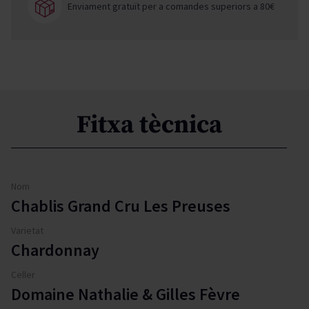
Enviament gratuït per a comandes superiors a 80€
Fitxa tècnica
Nom
Chablis Grand Cru Les Preuses
Varietat
Chardonnay
Celler
Domaine Nathalie & Gilles Fèvre