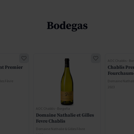
Bodegas
AOC Chablis - Bo
nt Premier
Chablis Pre
Fourchaum
les Fèvre
Domaine Nathalie
2023
AOC Chablis - Borgoña
Domaine Nathalie et Gilles
Fevre Chablis
Domaine Nathalie & Gilles Fèvre