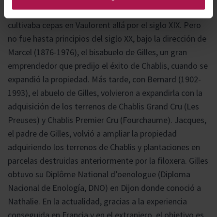
genealógico familiar se remonta hasta 1745. Zephyr, ya
cultivaba cepas en Vaulorent allá por el siglo XIX. Pero
no fue hasta principios del siglo XX, bajo la dirección de
Marcel (1876-1976), el bisabuelo de Gilles, un gran
emprendedor que predijo el éxito de Chablis, cuando se
expandió la propiedad. Más tarde, con Bernard (1902-
1993), el abuelo de Gilles, volvieron a expandirla con la
adquisición de los terrenos de Chablis Grand Cru (Les
Preuses) y Chablis Premier Cru (Fourchaume). Jacques,
el padre de Gilles, volvió a ampliar la propiedad
adquiriendo los terrenos de Chablis y plantaciones en
parcelas destruidas anteriormente por la filoxera. Gilles
obtuvo su Diplôme National d’oenologue (Diploma
Nacional de Enología, DNO) en Dijon donde conoció a
Nathalie. En la actualidad, gracias a la experiencia
conseguida en Francia y en el extranjero, el objetivo es