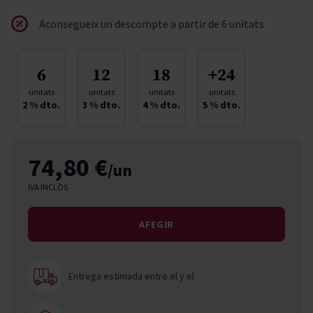
Aconsegueix un descompte a partir de 6 unitats
6
12
18
+24
unitats
unitats
unitats
unitats
2
% dto.
3
% dto.
4
% dto.
5
% dto.
74,80 €
/un
IVA INCLÒS
AFEGIR
Entrega estimada entre el
y el