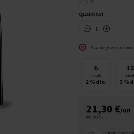
37.5 cl
don
French Bloom
Pago del Cielo
Quantitat
entials
Valduero
Aconsegueix un desco
6
12
unitats
unita
2
% dto.
3
% d
21,30 €
/un
IVA INCLÒS
Entrega estimad