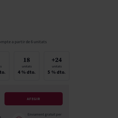
Pascal Jolivet
Vega Sicilia
mpte a partir de 6 unitats
18
+24
ts
unitats
unitats
to.
4
% dto.
5
% dto.
AFEGIR
Enviament gratuït per
a