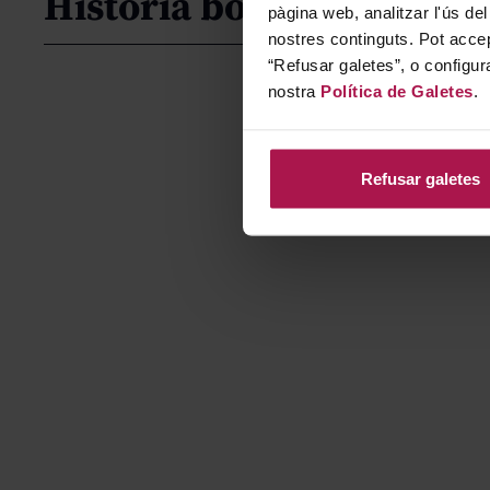
Historia bodega
pàgina web, analitzar l'ús del
nostres continguts. Pot accep
“Refusar galetes”, o configur
nostra
Política de Galetes
.
Refusar galetes