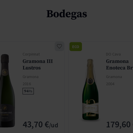
Bodegas
ECO
Corpinnat
DO Cava
Gramona III
Gramona
Lustros
Enoteca Br
Gramona
Gramona
2016
2004
94
Pa
43,70 €
179,60 