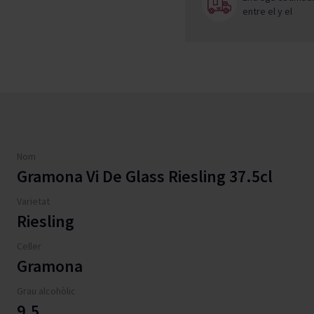
entre el
y el
Nom
Gramona Vi De Glass Riesling 37.5cl
Varietat
Riesling
Celler
Gramona
Grau alcohòlic
9.5