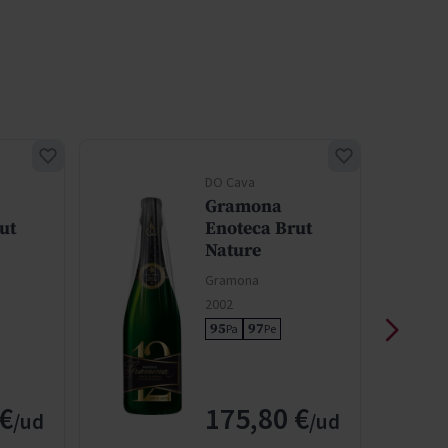
DO Cava
Gramona
ut
Enoteca Brut
Nature
Gramona
2002
95
97
Pa
Pe
€
175,80 €