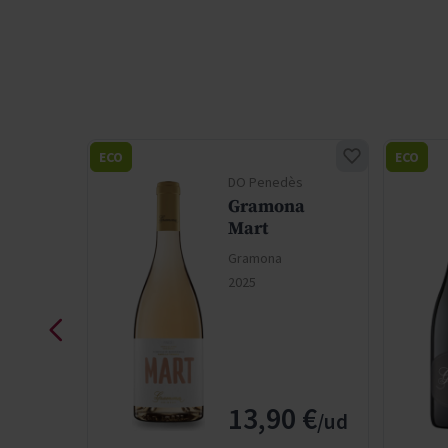
ECO
ECO
DO Penedès
Col.
Gramona
anogar
Mart
Gramona
2025
ice
l Price
 €
13,90 €