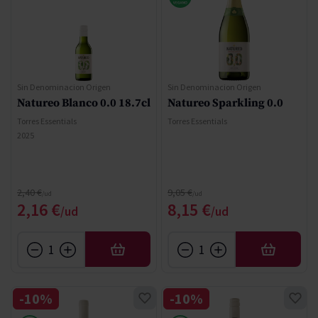
Sin Denominacion Origen
Sin Denominacion Origen
Natureo Blanco 0.0 18.7cl
Natureo Sparkling 0.0
Torres Essentials
Torres Essentials
2025
Regular Price
Regular Price
2,40 €
9,05 €
Special Price
Special Price
2,16 €
8,15 €
AFEGIR
AFEGIR
-10%
-10%