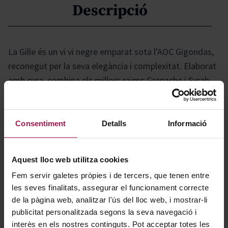
Descripció
La Gille és un vi vi negre emparat sota l'AOC Gigondas,
reconegut per la seva elegància i complexitat. Elaborat
amb cura, combina els millors raïms Grenache i Syrah,
cultivats en vinyes selectes. Presenta un color robí
intens i aromes riques de fruits vermells, espècies i
notes d'herbes mediterrànies. A la boca, és equilibrat i
Consentiment
Detalls
Informació
sedós, amb tanins ben integrats i un final persistent.
Ideal per acompanyar carns vermelles, caça i
Aquest lloc web utilitza cookies
formatges curats.
Fem servir galetes pròpies i de tercers, que tenen entre
les seves finalitats, assegurar el funcionament correcte
Gastronomía
de la pàgina web, analitzar l'ús del lloc web, i mostrar-li
publicitat personalitzada segons la seva navegació i
interès en els nostres continguts. Pot acceptar totes les