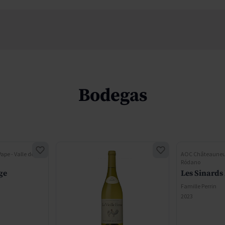
Bodegas
pe - Valle del
AOC Châteauneuf-
Ródano
ge
Les Sinards
Famille Perrin
2023