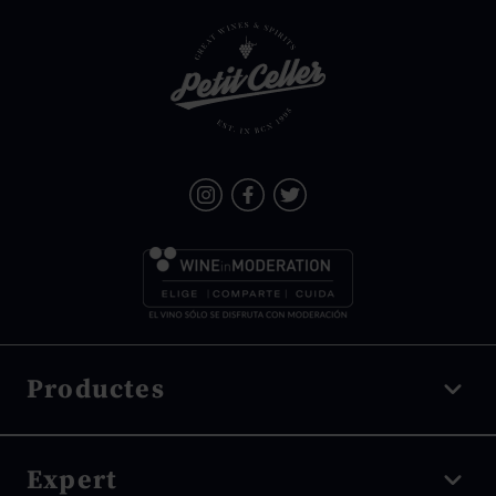
Productes
Vi negre
Expert
Vi blanc