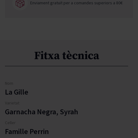
Enviament gratuït per a comandes superiors a 80€
Fitxa tècnica
Nom
La Gille
Varietat
Garnacha Negra, Syrah
Celler
Famille Perrin