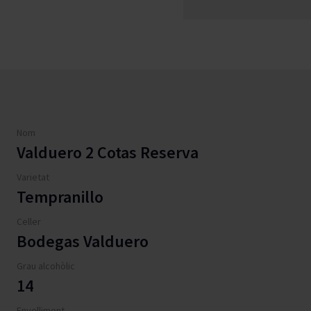
Nom
Valduero 2 Cotas Reserva
Varietat
Tempranillo
Celler
Bodegas Valduero
Grau alcohòlic
14
Envelliment