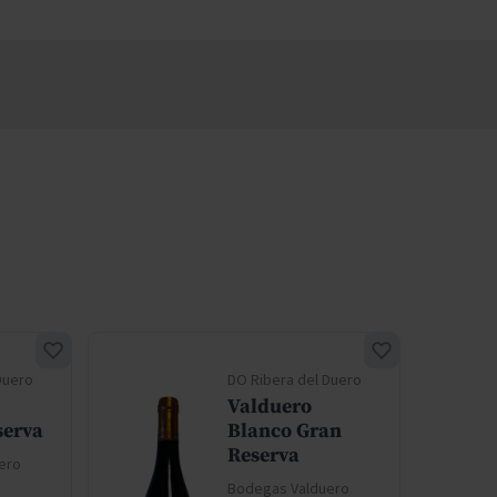
Duero
DO Ribera del Duero
Valduero
serva
Blanco Gran
Reserva
ero
Bodegas Valduero