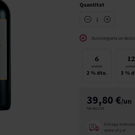
Quantitat
don
French Bloom
Pago del Cielo
entials
Valduero
Aconsegueix un desco
6
12
unitats
unita
2
% dto.
3
% d
39,80 €
/un
IVA INCLÒS
Entrega estimad
entre el
y el