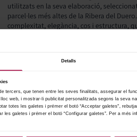
utilitzats en la seva elaboració, seleccio
parcel·les més altes de la Ribera del Duero
complexitat, elegància, cos i estructura, q
seva prolongada criança en bóta i ampolla
Detalls
Ideal per acompanyar carns de caça, llech
negre ressalta els sabors intensos i compl
kies
experiència gastronòmica equilibrada i sof
de tercers, que tenen entre les seves finalitats, assegurar el fu
 lloc web, i mostrar-li publicitat personalitzada segons la seva na
tar totes les galetes i prémer el botó “Acceptar galetes”, rebutja
ar les galetes i prémer el botó “Configurar galetes”. Per a més in
Fundada el 1984, és un dels cellers pioners
història està marcada per la unió de Gregor