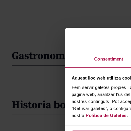
Gastronomía
Consentiment
Aquest lloc web utilitza coo
Fem servir galetes pròpies i 
pàgina web, analitzar l'ús del
Historia bodega
nostres continguts. Pot accep
“Refusar galetes”, o configur
nostra
Política de Galetes
.