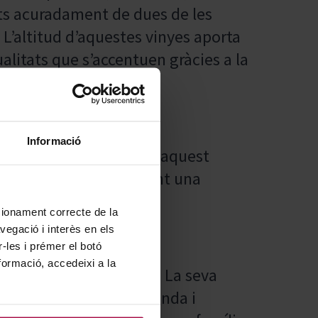
nats acuradament de dues de les
. L’altitud d’aquestes vinyes aporta
ualitats que s’accentuen gràcies a la
.
Informació
azo i formatges curats, aquest
exos de cada plat, creant una
isticada.
ncionament correcte de la
vegació i interès en els
r-les i prémer el botó
formació, accedeixi a la
 de la Ribera del Duero. La seva
io García Álvarez, Yolanda i