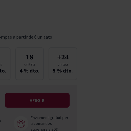
Pascal Jolivet
Vega Sicilia
mpte a partir de 6 unitats
18
+24
ts
unitats
unitats
to.
4
% dto.
5
% dto.
AFEGIR
Enviament gratuït per
a
a comandes
superiors a 80€