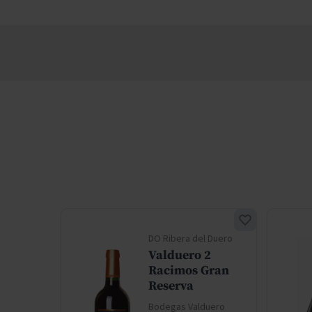
del
DO Ribera del Duero
Valduero 2
o 2
Racimos Gran
eserva
Reserva
m
Bodegas Valduero