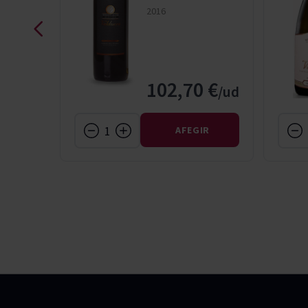
alduero
2016
 €
102,70 €
IR
AFEGIR