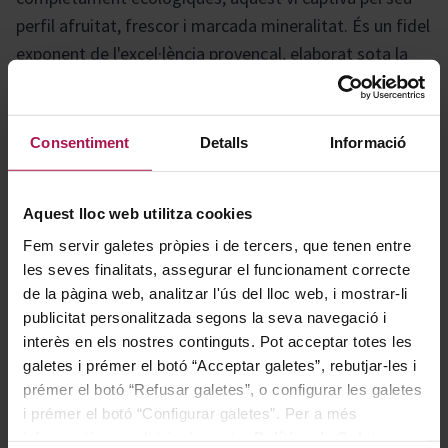
perfil afruitat, frescor i marcada mineralitat. És un fidel
exponent de l'excel·lència provençal, elaborat sota la
supervisió de la reconeguda família Perrin i amb la
participació de Brad Pitt i Angelina Jolie, la qual cosa
garanteix qualitat i prestigi a cada ampolla.
Consentiment
Detalls
Informació
Gastronomía
Aquest lloc web utilitza cookies
Fem servir galetes pròpies i de tercers, que tenen entre
les seves finalitats, assegurar el funcionament correcte
Armonitza perfectament tant amb carns blanques com
de la pàgina web, analitzar l'ús del lloc web, i mostrar-li
vermelles, oferint versatilitat i equilibri per acompanyar
publicitat personalitzada segons la seva navegació i
interès en els nostres continguts. Pot acceptar totes les
una àmplia varietat de plats principals.
galetes i prémer el botó “Acceptar galetes”, rebutjar-les i
prémer el botó “Refusar galetes”, o configurar les galetes
Historia bodega
i prémer el botó “Configurar galetes”. Per a més
informació, accedeixi a la nostra
Política de Galetes
.