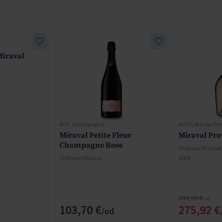
Miraval
AOC Champagne
AOC Côtes de Pr
Miraval Petite Fleur
Miraval Pro
Champagne Rose
Château Miraval
Château Miraval
2024
Regular Price
344,90 €
Special 
103,70 €
275,92 €