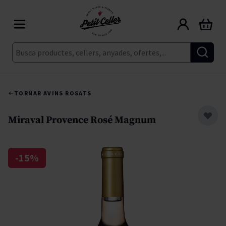
Skip to Content
Cart
Cerca
TORNAR A
VINS ROSATS
Miraval Provence Rosé Magnum
-15%