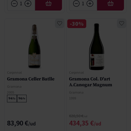
AFEGIR
AFEGIR
-30%
Corpinnat
Corpinnat
Gramona Celler Batlle
Gramona Col. D'art
A.Canogar Magnum
Gramona
2005
Gramona
1999
94
96
Pa
Pe
Regular Price
620,50 €
Special Price
83,90 €
434,35 €