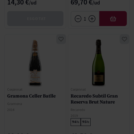
14,30 €
69,70 €
ESGOTAT
AFEGIR
Corpinnat
Corpinnat
Gramona Celler Batlle
Recaredo Subtil Gran
Reserva Brut Nature
Gramona
2014
Recaredo
2019
94
95
Pa
Pe