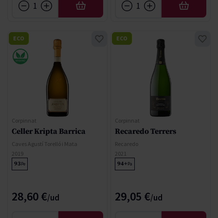
AFEGIR
AFEGIR
ECO
ECO
Corpinnat
Corpinnat
Celler Kripta Barrica
Recaredo Terrers
Caves Agustí Torelló i Mata
Recaredo
2019
2021
93
94+
Pe
Pa
28,60 €
29,05 €