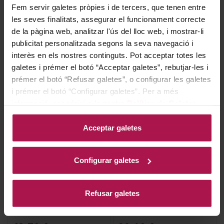
18,15 €
20,90 €
Fem servir galetes pròpies i de tercers, que tenen entre
les seves finalitats, assegurar el funcionament correcte
de la pàgina web, analitzar l'ús del lloc web, i mostrar-li
AFEGIR
AFEGIR
publicitat personalitzada segons la seva navegació i
interès en els nostres continguts. Pot acceptar totes les
ECO
ECO
galetes i prémer el botó “Acceptar galetes”, rebutjar-les i
prémer el botó “Refusar galetes”, o configurar les galetes
i prémer el botó “Configurar galetes”. Per a més
informació, accedeixi a la nostra
Política de Galetes
.
Acceptar galetes
Corpinnat
Corpinnat
Gramona III Lustros
Gramona Imperial Brut
Configurar galetes
Gran Reserva
Gramona
2017
Gramona
Refusar galetes
2019
93
94
Pa
Pe