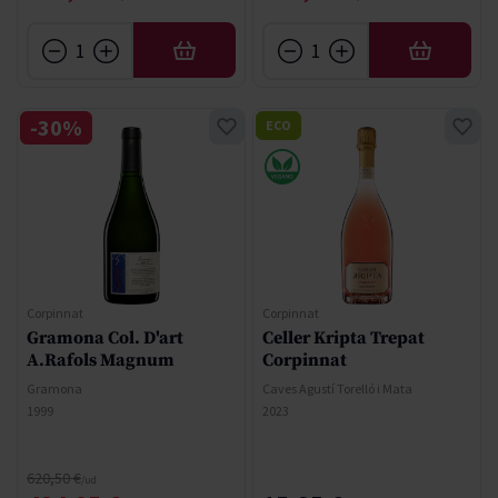
AFEGIR
AFEGIR
-30%
ECO
Corpinnat
Corpinnat
Gramona Col. D'art
Celler Kripta Trepat
A.Rafols Magnum
Corpinnat
Gramona
Caves Agustí Torelló i Mata
1999
2023
Regular Price
620,50 €