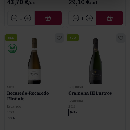
43,70 €
29,10 €
AFEGIR
AFEGIR
ECO
ECO
Corpinnat
Corpinnat
Recaredo-Recaredo
Gramona III Lustros
L'Infinit
Gramona
Recaredo
2016
2023
94
Pa
92
Pa