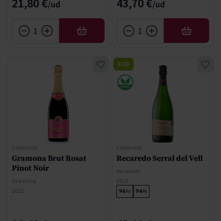
21,80 €
43,70 €
AFEGIR
AFEGIR
ECO
Corpinnat
Corpinnat
Gramona Brut Rosat
Recaredo Serral del Vell
Pinot Noir
Recaredo
Gramona
2018
2022
96
94
Pa
Pe