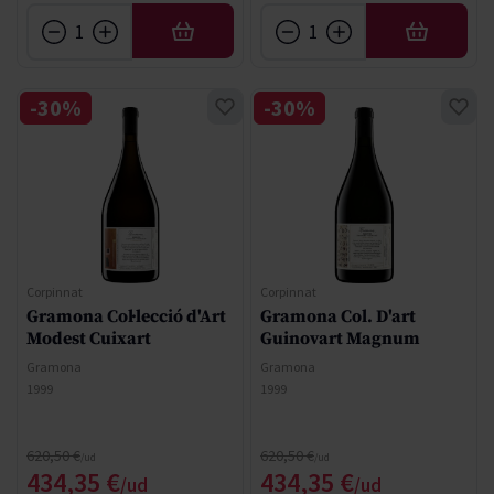
AFEGIR
AFEGIR
-30%
-30%
Corpinnat
Corpinnat
Gramona Col·lecció d'Art
Gramona Col. D'art
Modest Cuixart
Guinovart Magnum
Gramona
Gramona
1999
1999
Regular Price
Regular Price
620,50 €
620,50 €
Special Price
Special Price
434,35 €
434,35 €