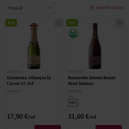
MOSTRA FILTRES
Sort By
ECO
ECO
Corpinnat
Corpinnat
Gramona Aliançes la
Recaredo Intens Rosat
Cuvee 37.5cl
Brut Nature
Gramona
Recaredo
2022
93
Pa
17,90 €
31,60 €