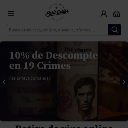
Skip to Content
Cart
Cerca
10% de Descompte
en 19 Crimes
Fes la teva comanda!
❮
❯