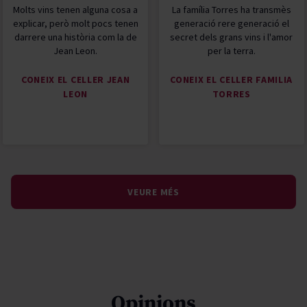
Molts vins tenen alguna cosa a
La família Torres ha transmès
explicar, però molt pocs tenen
generació rere generació el
darrere una història com la de
secret dels grans vins i l'amor
Jean Leon.
per la terra.
CONEIX EL CELLER JEAN
CONEIX EL CELLER FAMILIA
LEON
TORRES
VEURE MÉS
Opinions