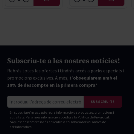
AFEGIR
AFEGIR
Subscriu-te a les nostres notícies!
Rebràs totes les ofertes i tindràs accés a packs especials i
promocions exclusives. A més,
t'obsequiarem amb el
10% de descompte en la primera compra
.*
Correu electrònic
SUBSCRIU-TE
En subscriure'm accepto rebre informació de productes, promocions i
activitats. Per a més informació accediu a la
Política de Privacitat.
*Aquest descompte no és aplicable a col·laboradors ni amics de
col·laboradors.