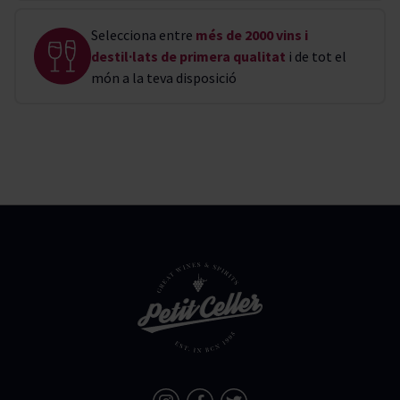
Selecciona entre
més de 2000 vins i
destil·lats de primera qualitat
i de tot el
món a la teva disposició