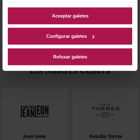
informació, accedeixi a la nostra
Política de Galetes
.
Millor valorats
Blog
Acceptar galetes
Configurar galetes
Refusar galetes
Els Nostres Cellers
Jean Leon
Familia Torres