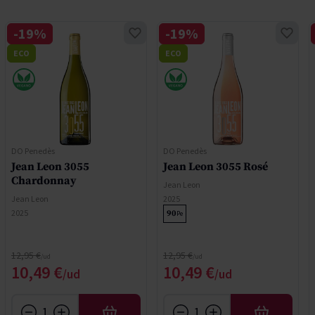
-19%
-19%
ECO
ECO
DO Penedès
DO Penedès
Jean Leon 3055
Jean Leon 3055 Rosé
Chardonnay
Jean Leon
Jean Leon
2025
2025
90
Pe
Regular Price
Regular Price
12,95 €
12,95 €
Special Price
Special Price
10,49 €
10,49 €