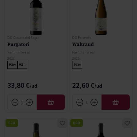
DO Costers del Segre
DO Penedès
Purgatori
Waltraud
Familia Torres
Familia Torres
2023
2025
93
92
91
Pe
Ti
Pe
33,80 €
22,60 €
AFEGIR
AFEGIR
ECO
ECO