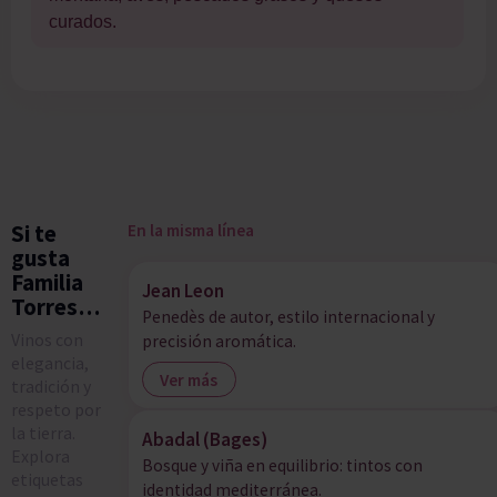
curados.
En la misma línea
Si te
gusta
Familia
Jean Leon
Torres…
Penedès de autor, estilo internacional y
Vinos con
precisión aromática.
elegancia,
Ver más
tradición y
respeto por
la tierra.
Abadal (Bages)
Explora
Bosque y viña en equilibrio: tintos con
etiquetas
identidad mediterránea.