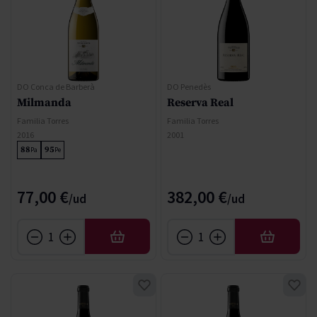
DO Conca de Barberà
DO Penedès
Milmanda
Reserva Real
Familia Torres
Familia Torres
2016
2001
88
95
Pa
Pe
77,00 €
382,00 €
AFEGIR
AFEGIR