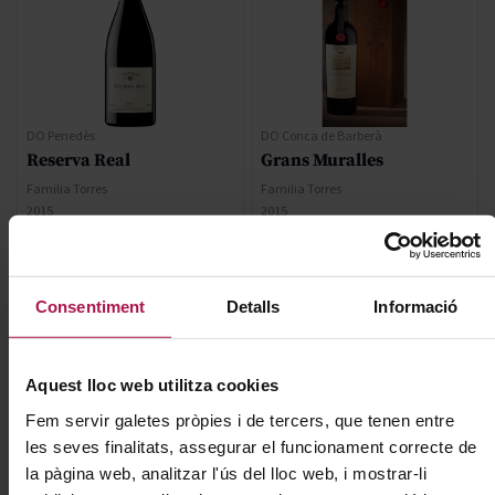
DO Penedès
DO Conca de Barberà
Reserva Real
Grans Muralles
Familia Torres
Familia Torres
2015
2015
92
96
93+
92
Pa
Pe
Pa
Ja
225,00 €
197,00 €
Consentiment
Detalls
Informació
AFEGIR
AFEGIR
Aquest lloc web utilitza cookies
Fem servir galetes pròpies i de tercers, que tenen entre
les seves finalitats, assegurar el funcionament correcte de
la pàgina web, analitzar l'ús del lloc web, i mostrar-li