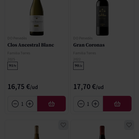
DO Penedès
DO Penedès
Clos Ancestral Blanc
Gran Coronas
Familia Torres
Familia Torres
2025
2022
91
90
Pe
Ja
16,75 €
17,70 €
AFEGIR
AFEGIR