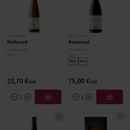
DO Penedès
DOQ Priorat
Waltraud
Perpetual
Familia Torres
Familia Torres
2014
2020
92
94
Pa
Pe
23,70 €
75,00 €
AFEGIR
AFEGIR