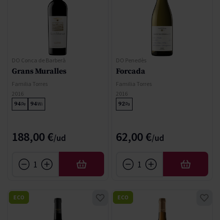
DO Conca de Barberà
DO Penedès
Grans Muralles
Forcada
Familia Torres
Familia Torres
2016
2016
94
94
92
Pe
Wi
Pa
188,00 €
62,00 €
AFEGIR
AFEGIR
ECO
ECO