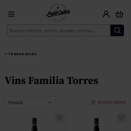
Skip to Content
Cart
Cerca
TORNAR A
VINS
Vins Familia Torres
MOSTRA FILTRES
Sort By