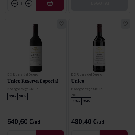
ESGOTAT
AFEGIR
DO Ribera del Duero
DO Ribera del Duero
Unico Reserva Especial
Unico
Bodegas Vega Sicilia
Bodegas Vega Sicilia
2016
95
98
Pa
Pa
99
95
Pa
Pe
640,60 €
480,40 €