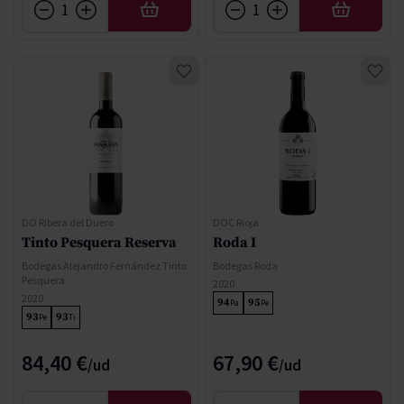
AFEGIR
AFEGIR
DO Ribera del Duero
DOC Rioja
Tinto Pesquera Reserva
Roda I
Bodegas Alejandro Fernández Tinto
Bodegas Roda
Pesquera
2020
2020
94
95
Pa
Pe
93
93
Pe
Ti
84,40 €
67,90 €