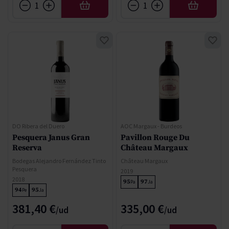
AFEGIR
AFEGIR
DO Ribera del Duero
AOC Margaux - Burdeos
Pesquera Janus Gran
Pavillon Rouge Du
Reserva
Château Margaux
Bodegas Alejandro Fernández Tinto
Château Margaux
Pesquera
2019
2018
95
97
Pa
Ja
94
95
Pe
Ja
381,40 €
335,00 €