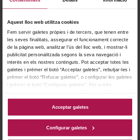
AFEGIR
AFEGIR
Aquest lloc web utilitza cookies
Fem servir galetes pròpies i de tercers, que tenen entre
les seves finalitats, assegurar el funcionament correcte
de la pàgina web, analitzar l'ús del lloc web, i mostrar-li
publicitat personalitzada segons la seva navegació i
interès en els nostres continguts. Pot acceptar totes les
galetes i prémer el botó “Acceptar galetes”, rebutjar-les i
prémer el botó “Refusar galetes”, o configurar les galetes
Sin Denominacion Origen
DOC Rioja
i prémer el botó “Configurar galetes”. Per a més
Mucho Más Blanco
Medrano Irazu Amador
Medrano los Sotillos
informació, accedeixi a la nostra
Política de Galetes
.
Pagos Del Rey
Bodegas Medrano Irazu
90
Ja
2021
Acceptar galetes
92
93
Ja
De
8,70 €
37,50 €
Configurar galetes