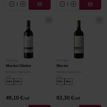
AFEGIR
AFEGIR
DOC Rioja
DOC Rioja
Macán Clásico
Macán
Bodegas Vega Sicilia
Bodegas Vega Sicilia
2022
2021
94
93
95
96
Pa
Pe
Pa
Pe
49,10 €
83,30 €