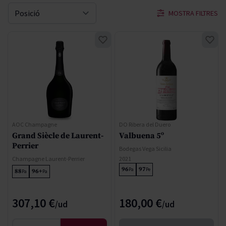
MOSTRA FILTRES
Sort By
AOC Champagne
DO Ribera del Duero
Grand Siècle de Laurent-
Valbuena 5º
Perrier
Bodegas Vega Sicilia
Champagne Laurent-Perrier
2021
96
97
Pa
Pe
88
96+
Pa
Pa
307,10 €
180,00 €