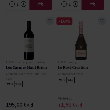
AFEGIR
AFEGIR
-10%
AOC Pessac-Léognan - Burdeos
AOC Champagne
Les Carmes Haut Brion
Le Rosé Creation
Château Les Carmes Haut-Brion
Champagne Lanson
2019
90
93
Pa
Ja
96
97
Pa
Ja
Regular Price
79,90 €
Special Price
195,00 €
71,91 €