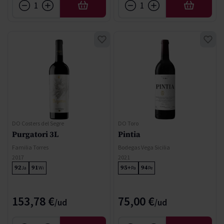
AFEGIR
AFEGIR
DO Costers del Segre
DO Toro
Purgatori 3L
Pintia
Familia Torres
Bodegas Vega Sicilia
2017
2021
92
91
95+
94
Ja
Wi
Pa
Pe
153,78 €
75,00 €