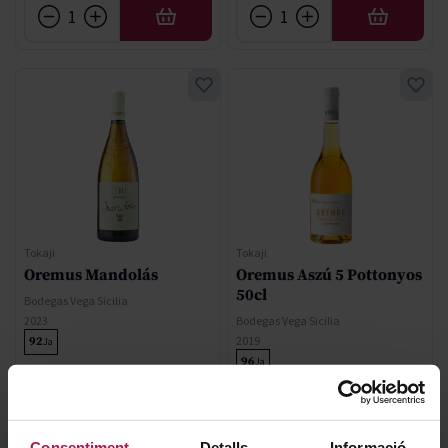
AFEGIR
AFEGIR
Tokaji
Tokaji
Oremus Mandolás
Oremus Aszú 5 Pottonyos
50cl
Bodegas Vega Sicilia
2023
Bodegas Vega Sicilia
2019
92
Ja
96
Ja
25,60 €
76,90 €
Consentiment
Detalls
Informació