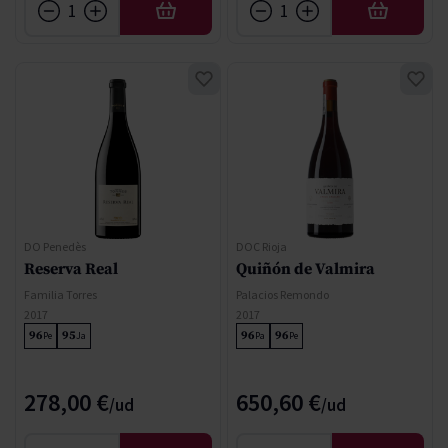
AFEGIR
AFEGIR
DO Penedès
DOC Rioja
Reserva Real
Quiñón de Valmira
Familia Torres
Palacios Remondo
2017
2017
96
95
96
96
Pe
Ja
Pa
Pe
278,00 €
650,60 €