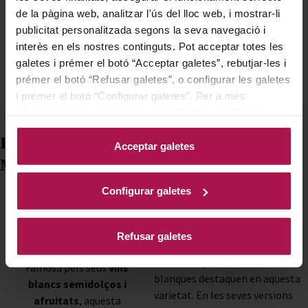
de la pàgina web, analitzar l'ús del lloc web, i mostrar-li
AFEGIR
AFEGIR
publicitat personalitzada segons la seva navegació i
interès en els nostres continguts. Pot acceptar totes les
galetes i prémer el botó “Acceptar galetes”, rebutjar-les i
prémer el botó “Refusar galetes”, o configurar les galetes
i prémer el botó “Configurar galetes”. Per a més
informació, accedeixi a la nostra
Política de Galetes
.
Els millors vins
Acceptar galetes
Malvasía
A què sap el vi
Malvasia?
Descobreix els vins de
Configurar galetes
Malvasia
, una varietat
El
vi Malvasia
es caracteritza
amb un sabor únic que
pels seus aromes intensos i un
encanta per la seva
Refusar galetes
sabor equilibrat. Notes de
frescor i versatilitat.
fruites tropicals, cítrics i flors
Famosa pels seus
vins
blanques destaquen en aquesta
blancs semidolços i
varietat. En les seves versions
afruitats
, aquesta