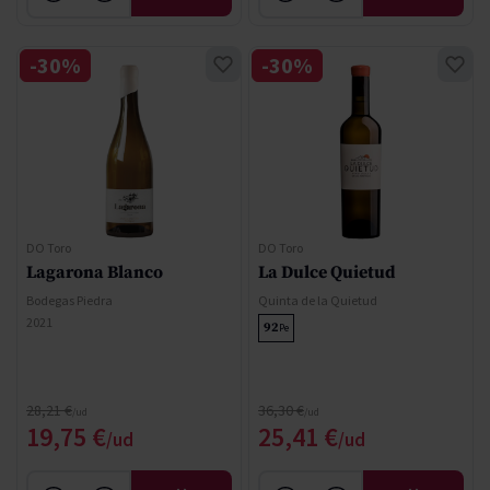
-30%
-30%
DO Toro
DO Toro
Lagarona Blanco
La Dulce Quietud
Bodegas Piedra
Quinta de la Quietud
2021
92
Pe
Regular Price
Regular Price
28,21 €
36,30 €
Special Price
Special Price
19,75 €
25,41 €