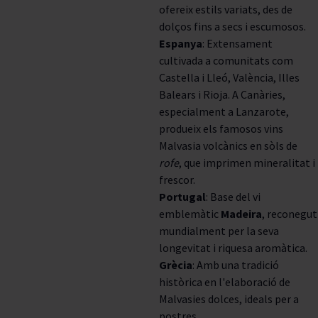
ofereix estils variats, des de
dolços fins a secs i escumosos.
Espanya
: Extensament
cultivada a comunitats com
Castella i Lleó, València, Illes
Balears i Rioja. A Canàries,
especialment a Lanzarote,
produeix els famosos vins
Malvasia volcànics en sòls de
rofe
, que imprimen mineralitat i
frescor.
Portugal
: Base del vi
emblemàtic
Madeira
, reconegut
mundialment per la seva
longevitat i riquesa aromàtica.
Grècia
: Amb una tradició
històrica en l'elaboració de
Malvasies dolces, ideals per a
postres.