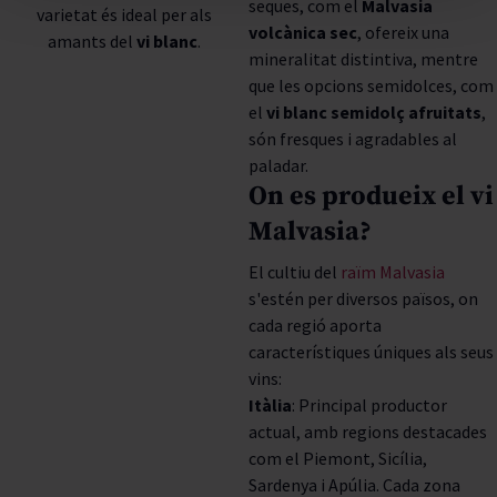
seques, com el
Malvasia
varietat és ideal per als
volcànica sec
, ofereix una
amants del
vi blanc
.
mineralitat distintiva, mentre
que les opcions semidolces, com
el
vi blanc semidolç afruitats
,
són fresques i agradables al
paladar.
On es produeix el vi
Malvasia?
El cultiu del
raïm Malvasia
s'estén per diversos països, on
cada regió aporta
característiques úniques als seus
vins:
Itàlia
: Principal productor
actual, amb regions destacades
com el Piemont, Sicília,
Sardenya i Apúlia. Cada zona