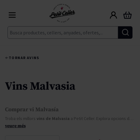
Skip to Content
Cart
Cerca
TORNAR A
VINS
Vins Malvasia
Comprar vi Malvasía
Troba els millors
vins de Malvasia
a Petit Celler. Explora opcions de
vi b
veure més