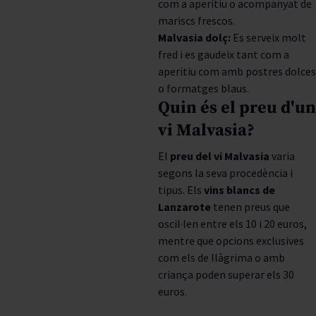
com a aperitiu o acompanyat de
mariscs frescos.
Malvasia dolç:
Es serveix molt
fred i es gaudeix tant com a
aperitiu com amb postres dolces
o formatges blaus.
Quin és el preu d'un
vi Malvasia?
El
preu del vi Malvasia
varia
segons la seva procedència i
tipus. Els
vins blancs de
Lanzarote
tenen preus que
oscil·len entre els 10 i 20 euros,
mentre que opcions exclusives
com els de llàgrima o amb
criança poden superar els 30
euros.