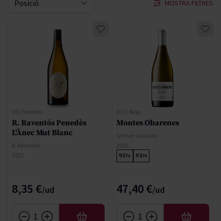
MOSTRA FILTRES
Sort By
DO Penedès
DOC Rioja
R. Raventós Penedès
Montes Obarenes
L'Ànec Mut Blanc
Gómez Cruzado
R. Raventós
2022
2022
92
93
Pa
Pe
8,35 €
47,40 €
AFEGIR
AFEGIR