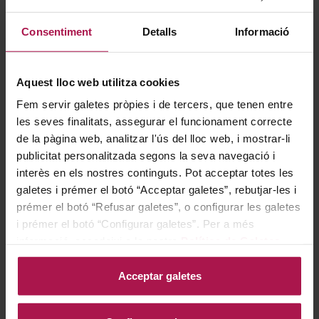
Consentiment
Detalls
Informació
Aquest lloc web utilitza cookies
Fem servir galetes pròpies i de tercers, que tenen entre
les seves finalitats, assegurar el funcionament correcte
de la pàgina web, analitzar l'ús del lloc web, i mostrar-li
publicitat personalitzada segons la seva navegació i
DOC Rioja
DOC Rioja
interès en els nostres continguts. Pot acceptar totes les
Gómez Cruzado Blanco 2º
Arnegui Blanco
galetes i prémer el botó “Acceptar galetes”, rebutjar-les i
Año
Pagos Del Rey
prémer el botó “Refusar galetes”, o configurar les galetes
Gómez Cruzado
2024
i prémer el botó “Configurar galetes”. Per a més
2024
informació, accedeixi a la nostra
Política de Galetes
.
10,30 €
6,39 €
Acceptar galetes
AFEGIR
AFEGIR