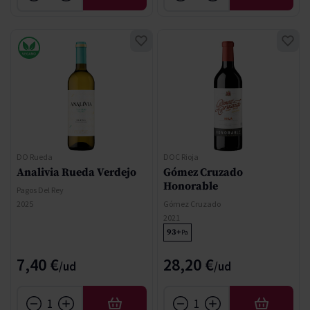
DO Rueda
DOC Rioja
Analivia Rueda Verdejo
Gómez Cruzado
Honorable
Pagos Del Rey
2025
Gómez Cruzado
2021
93+
Pa
7,40 €
28,20 €
AFEGIR
AFEGIR