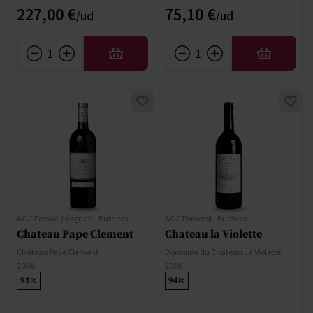
227,00 €
75,10 €
AFEGIR
AFEGIR
AOC Pessac-Léognan - Burdeos
AOC Pomerol - Burdeos
Chateau Pape Clement
Chateau la Violette
Château Pape Clément
Domaine du Château La Violette
2006
2006
95
94
Pa
Pa