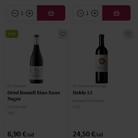
AFEGIR
AFEGIR
ECO
DO Penedès
DO Sierras de Málaga
Oriol Rossell Xino-Xano
Doble 12
Negre
Bodega Doña Felisa
Oriol Rossell
2019
2025
6,90 €
24,50 €