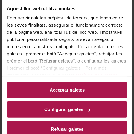
278,00 €
301,00 €
Aquest lloc web utilitza cookies
Fem servir galetes pròpies i de tercers, que tenen entre
AFEGIR
AFEGIR
les seves finalitats, assegurar el funcionament correcte
de la pàgina web, analitzar l'ús del lloc web, i mostrar-li
publicitat personalitzada segons la seva navegació i
interès en els nostres continguts. Pot acceptar totes les
galetes i prémer el botó “Acceptar galetes”, rebutjar-les i
prémer el botó “Refusar galetes”, o configurar les galetes
i prémer el botó “Configurar galetes”. Per a més
informació, accedeixi a la nostra
Política de Galetes
.
DO Penedès
DO Penedès
Acceptar galetes
Reserva Real
Reserva Real
Familia Torres
Familia Torres
2002
2016
Configurar galetes
95
93
Pe
Wi
Refusar galetes