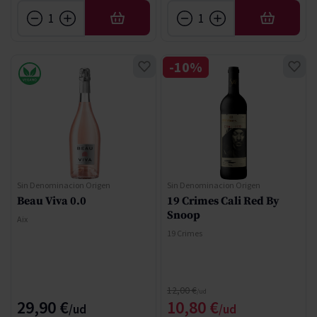
AFEGIR
AFEGIR
-10%
Sin Denominacion Origen
Sin Denominacion Origen
Beau Viva 0.0
19 Crimes Cali Red By
Snoop
Aix
19 Crimes
Regular Price
12,00 €
Special Price
29,90 €
10,80 €