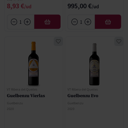
Special Price
8,93 €
995,00 €
AFEGIR
AFEGIR
VT Ribera del Queiles
VT Ribera del Queiles
Guelbenzu Vierlas
Guelbenzu Evo
Guelbenzu
Guelbenzu
2020
2020