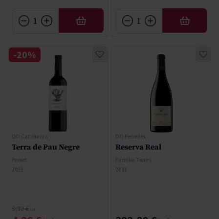
AFEGIR
AFEGIR
-20%
DO Catalunya
DO Penedès
Terra de Pau Negre
Reserva Real
Parxet
Familia Torres
2021
2001
Regular Price
5,32 €