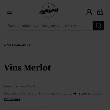
Skip to Content
Cart
Cerca
TORNAR A
VINS
Vins Merlot
Comprar vins Merlot
Descobreix l'encant del Merlot, una varietat de
vi negre
que captiva amb la seva suavitat, elegància i rica expressió fruital.
veure més