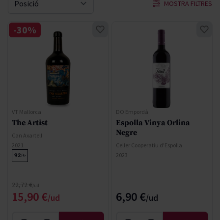
MOSTRA FILTRES
Sort By
-30%
VT Mallorca
DO Empordà
The Artist
Espolla Vinya Orlina
Negre
Can Axartell
2021
Celler Cooperatiu d'Espolla
2023
92
Pe
Regular Price
22,72 €
Special Price
15,90 €
6,90 €