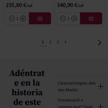
235,80 €
340,90 €
AFEGIR
AFEGIR
Page
You're currently reading page
Page
Page
Page
1
2
3
4
Page
Adéntrat
e en la
Característiques dels
vins Merlot
historia
Les característiques del
de este
Conservació o
Merlot abasten una àmplia
consum jove? Quan