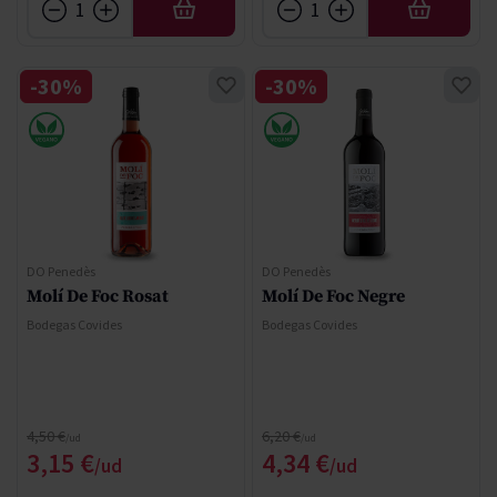
AFEGIR
AFEGIR
-30%
-30%
DO Penedès
DO Penedès
Molí De Foc Rosat
Molí De Foc Negre
Bodegas Covides
Bodegas Covides
Regular Price
Regular Price
4,50 €
6,20 €
Special Price
Special Price
3,15 €
4,34 €